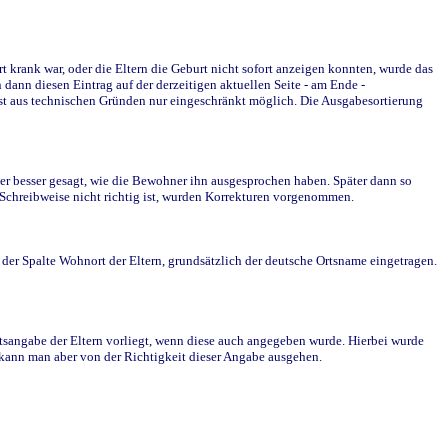
krank war, oder die Eltern die Geburt nicht sofort anzeigen konnten, wurde das
ann diesen Eintrag auf der derzeitigen aktuellen Seite - am Ende -
st aus technischen Gründen nur eingeschränkt möglich. Die Ausgabesortierung
r besser gesagt, wie die Bewohner ihn ausgesprochen haben. Später dann so
e Schreibweise nicht richtig ist, wurden Korrekturen vorgenommen.
r Spalte Wohnort der Eltern, grundsätzlich der deutsche Ortsname eingetragen.
rtsangabe der Eltern vorliegt, wenn diese auch angegeben wurde. Hierbei wurde
d kann man aber von der Richtigkeit dieser Angabe ausgehen.