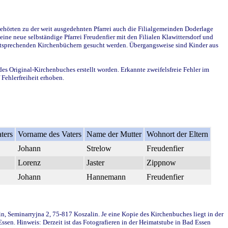
ehörten zu der weit ausgedehnten Pfarrei auch die Filialgemeinden Doderlage
ine neue selbständige Pfarrei Freudenfier mit den Filialen Klawittersdorf und
 entsprechenden Kirchenbüchern gesucht werden. Übergangsweise sind Kinder aus
des Original-Kirchenbuches erstellt worden. Erkannte zweifelsfreie Fehler im
Fehlerfreiheit erhoben.
ters
Vorname des Vaters
Name der Mutter
Wohnort der Eltern
Johann
Strelow
Freudenfier
Lorenz
Jaster
Zippnow
Johann
Hannemann
Freudenfier
in, Seminarryjna 2, 75-817 Koszalin. Je eine Kopie des Kirchenbuches liegt in der
en. Hinweis: Derzeit ist das Fotografieren in der Heimatstube in Bad Essen