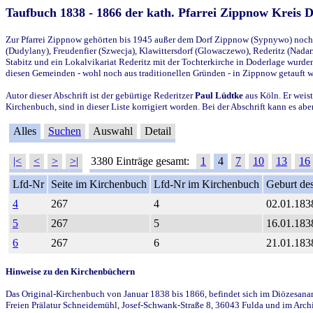
Taufbuch 1838 - 1866 der kath. Pfarrei Zippnow Kreis 
Zur Pfarrei Zippnow gehörten bis 1945 außer dem Dorf Zippnow (Sypnywo) noch d
(Dudylany), Freudenfier (Szwecja), Klawittersdorf (Glowaczewo), Rederitz (Nadarz
Stabitz und ein Lokalvikariat Rederitz mit der Tochterkirche in Doderlage wurd
diesen Gemeinden - wohl noch aus traditionellen Gründen - in Zippnow getauft 
Autor dieser Abschrift ist der gebürtige Rederitzer
Paul Lüdtke
aus Köln. Er weist
Kirchenbuch, sind in dieser Liste korrigiert worden. Bei der Abschrift kann es 
Alles
Suchen
Auswahl
Detail
|<
<
>
>|
3380 Einträge gesamt:
1
4
7
10
13
16
Lfd-Nr
Seite im Kirchenbuch
Lfd-Nr im Kirchenbuch
Geburt des
4
267
4
02.01.183
5
267
5
16.01.183
6
267
6
21.01.183
Hinweise zu den Kirchenbüchern
Das Original-Kirchenbuch von Januar 1838 bis 1866, befindet sich im Diözesanarch
Freien Prälatur Schneidemühl, Josef-Schwank-Straße 8, 36043 Fulda und im Archi