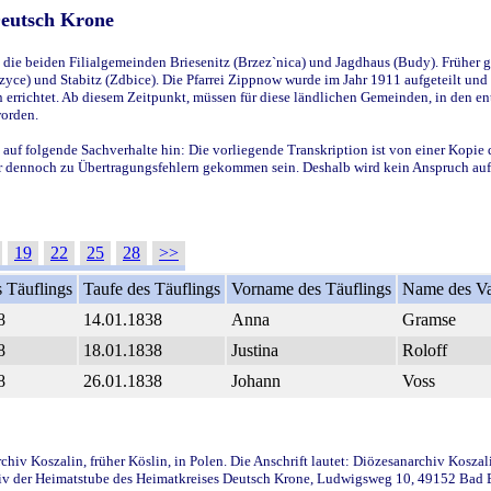
Deutsch Krone
ie beiden Filialgemeinden Briesenitz (Brzez`nica) und Jagdhaus (Budy). Früher g
yce) und Stabitz (Zdbice). Die Pfarrei Zippnow wurde im Jahr 1911 aufgeteilt und e
en errichtet. Ab diesem Zeitpunkt, müssen für diese ländlichen Gemeinden, in den
worden.
 auf folgende Sachverhalte hin: Die vorliegende Transkription ist von einer Kopie 
aber dennoch zu Übertragungsfehlern gekommen sein. Deshalb wird kein Anspruch auf 
19
22
25
28
>>
 Täuflings
Taufe des Täuflings
Vorname des Täuflings
Name des Va
8
14.01.1838
Anna
Gramse
8
18.01.1838
Justina
Roloff
8
26.01.1838
Johann
Voss
iv Koszalin, früher Köslin, in Polen. Die Anschrift lautet: Diözesanarchiv Koszal
v der Heimatstube des Heimatkreises Deutsch Krone, Ludwigsweg 10, 49152 Bad Ess