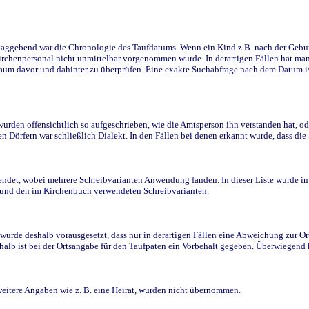
ggebend war die Chronologie des Taufdatums. Wenn ein Kind z.B. nach der Geburt 
rchenpersonal nicht unmittelbar vorgenommen wurde. In derartigen Fällen hat man d
raum davor und dahinter zu überprüfen. Eine exakte Suchabfrage nach dem Datum i
den offensichtlich so aufgeschrieben, wie die Amtsperson ihn verstanden hat, ode
n Dörfern war schließlich Dialekt. In den Fällen bei denen erkannt wurde, dass di
t, wobei mehrere Schreibvarianten Anwendung fanden. In dieser Liste wurde in de
n und den im Kirchenbuch verwendeten Schreibvarianten.
wurde deshalb vorausgesetzt, dass nur in derartigen Fällen eine Abweichung zur O
eshalb ist bei der Ortsangabe für den Taufpaten ein Vorbehalt gegeben. Überwiegen
weitere Angaben wie z. B. eine Heirat, wurden nicht übernommen.