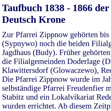
Taufbuch 1838 - 1866 der
Deutsch Krone
Zur Pfarrei Zippnow gehörten bi
(Sypnywo) noch die beiden Filial
Jagdhaus (Budy). Früher gehörten 
die Filialgemeinden Doderlage (D
Klawittersdorf (Glowaczewo), Red
Die Pfarrei Zippnow wurde im Jah
selbständige Pfarrei Freudenfier m
Stabitz und ein Lokalvikariat Red
wurden errichtet. Ab diesem Zeitp