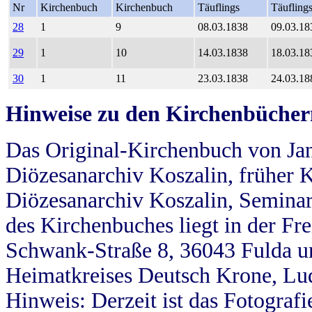
Nr
Kirchenbuch
Kirchenbuch
Täuflings
Täufling
28
1
9
08.03.1838
09.03.18
29
1
10
14.03.1838
18.03.18
30
1
11
23.03.1838
24.03.18
Hinweise zu den Kirchenbücher
Das Original-Kirchenbuch von Jan
Diözesanarchiv Koszalin, früher Kö
Diözesanarchiv Koszalin, Seminar
des Kirchenbuches liegt in der Fr
Schwank-Straße 8, 36043 Fulda u
Heimatkreises Deutsch Krone, Lu
Hinweis: Derzeit ist das Fotograf