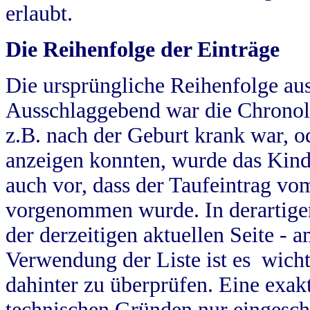
erlaubt.
Die Reihenfolge der Einträge
Die ursprüngliche Reihenfolge au
Ausschlaggebend war die Chronol
z.B. nach der Geburt krank war, od
anzeigen konnten, wurde das Kind
auch vor, dass der Taufeintrag vo
vorgenommen wurde. In derartigen
der derzeitigen aktuellen Seite -
Verwendung der Liste ist es wich
dahinter zu überprüfen. Eine exa
technischen Gründen nur eingesch