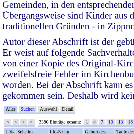
Gemeinden, in den entsprechende
Übergangsweise sind Kinder aus 
traditionellen Gründen - in Zippn
Autor dieser Abschrift ist der geb
Er weist auf folgende Sachverhalte
von einer Kopie des Original-Kirc
zweifelsfreie Fehler im Kirchenbuc
worden. Bei der Abschrift kann e
gekommen sein. Deshalb wird kein
Alles
Suchen
Auswahl
Detail
|<
<
>
>|
3380 Einträge gesamt:
1
4
7
10
13
16
Lfd-
Seite im
Lfd-Nr im
Geburt des
Taufe de