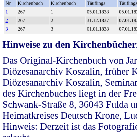
Nr
Kirchenbuch
Kirchenbuch
Täuflings
Täufling
1
267
1
05.01.1838
05.01.18
2
267
2
31.12.1837
07.01.18
3
267
3
01.01.1838
07.01.18
Hinweise zu den Kirchenbücher
Das Original-Kirchenbuch von Jan
Diözesanarchiv Koszalin, früher Kö
Diözesanarchiv Koszalin, Seminar
des Kirchenbuches liegt in der Fr
Schwank-Straße 8, 36043 Fulda u
Heimatkreises Deutsch Krone, Lu
Hinweis: Derzeit ist das Fotograf