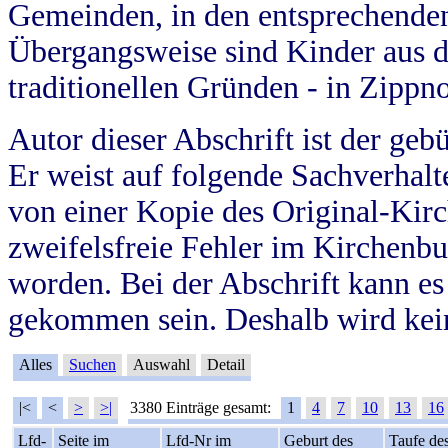
Gemeinden, in den entsprechende
Übergangsweise sind Kinder aus 
traditionellen Gründen - in Zippn
Autor dieser Abschrift ist der geb
Er weist auf folgende Sachverhalte
von einer Kopie des Original-Kirc
zweifelsfreie Fehler im Kirchenbuc
worden. Bei der Abschrift kann e
gekommen sein. Deshalb wird kein
Alles
Suchen
Auswahl
Detail
|<
<
>
>|
3380 Einträge gesamt:
1
4
7
10
13
16
Lfd-
Seite im
Lfd-Nr im
Geburt des
Taufe de