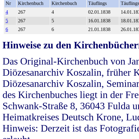
Nr
Kirchenbuch
Kirchenbuch
Täuflings
Täufling
4
267
4
02.01.1838
14.01.18
5
267
5
16.01.1838
18.01.18
6
267
6
21.01.1838
26.01.18
Hinweise zu den Kirchenbücher
Das Original-Kirchenbuch von Jan
Diözesanarchiv Koszalin, früher Kö
Diözesanarchiv Koszalin, Seminar
des Kirchenbuches liegt in der Fr
Schwank-Straße 8, 36043 Fulda u
Heimatkreises Deutsch Krone, Lu
Hinweis: Derzeit ist das Fotograf