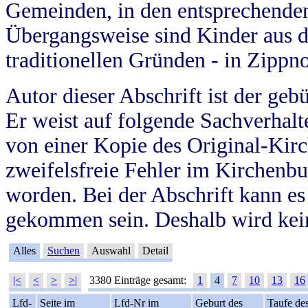
Gemeinden, in den entsprechende
Übergangsweise sind Kinder aus 
traditionellen Gründen - in Zippn
Autor dieser Abschrift ist der geb
Er weist auf folgende Sachverhalte
von einer Kopie des Original-Kirc
zweifelsfreie Fehler im Kirchenbuc
worden. Bei der Abschrift kann e
gekommen sein. Deshalb wird kein
Alles
Suchen
Auswahl
Detail
|<
<
>
>|
3380 Einträge gesamt:
1
4
7
10
13
16
Lfd-
Seite im
Lfd-Nr im
Geburt des
Taufe de