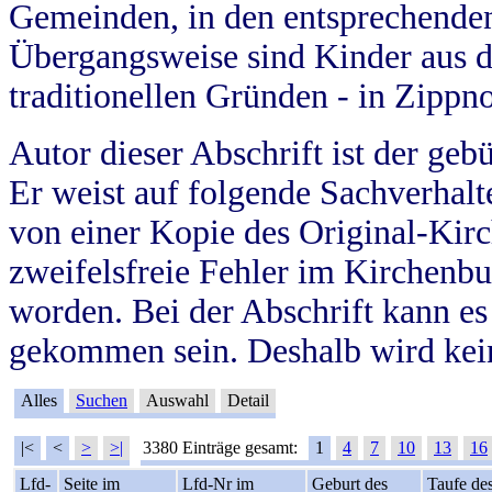
Gemeinden, in den entsprechende
Übergangsweise sind Kinder aus 
traditionellen Gründen - in Zippn
Autor dieser Abschrift ist der geb
Er weist auf folgende Sachverhalte
von einer Kopie des Original-Kirc
zweifelsfreie Fehler im Kirchenbuc
worden. Bei der Abschrift kann e
gekommen sein. Deshalb wird kein
Alles
Suchen
Auswahl
Detail
|<
<
>
>|
3380 Einträge gesamt:
1
4
7
10
13
16
Lfd-
Seite im
Lfd-Nr im
Geburt des
Taufe de