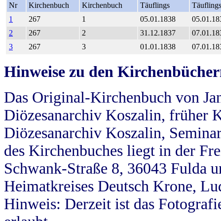
Nr
Kirchenbuch
Kirchenbuch
Täuflings
Täufling
1
267
1
05.01.1838
05.01.18
2
267
2
31.12.1837
07.01.18
3
267
3
01.01.1838
07.01.18
Hinweise zu den Kirchenbücher
Das Original-Kirchenbuch von Jan
Diözesanarchiv Koszalin, früher Kö
Diözesanarchiv Koszalin, Seminar
des Kirchenbuches liegt in der Fr
Schwank-Straße 8, 36043 Fulda u
Heimatkreises Deutsch Krone, Lu
Hinweis: Derzeit ist das Fotograf