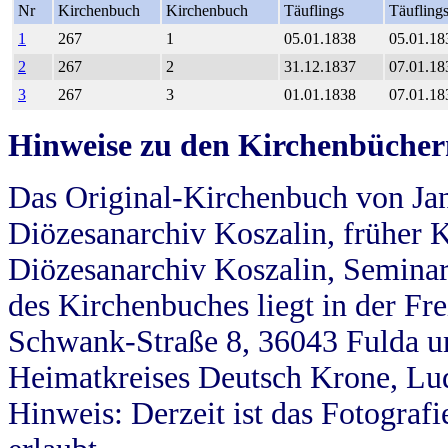
Nr
Kirchenbuch
Kirchenbuch
Täuflings
Täufling
1
267
1
05.01.1838
05.01.18
2
267
2
31.12.1837
07.01.18
3
267
3
01.01.1838
07.01.18
Hinweise zu den Kirchenbücher
Das Original-Kirchenbuch von Jan
Diözesanarchiv Koszalin, früher Kö
Diözesanarchiv Koszalin, Seminar
des Kirchenbuches liegt in der Fr
Schwank-Straße 8, 36043 Fulda u
Heimatkreises Deutsch Krone, Lu
Hinweis: Derzeit ist das Fotograf