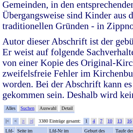
Gemeinden, in den entsprechende
Übergangsweise sind Kinder aus 
traditionellen Gründen - in Zippn
Autor dieser Abschrift ist der geb
Er weist auf folgende Sachverhalte
von einer Kopie des Original-Kirc
zweifelsfreie Fehler im Kirchenbuc
worden. Bei der Abschrift kann e
gekommen sein. Deshalb wird kein
Alles
Suchen
Auswahl
Detail
|<
<
>
>|
3380 Einträge gesamt:
1
4
7
10
13
16
Lfd-
Seite im
Lfd-Nr im
Geburt des
Taufe de