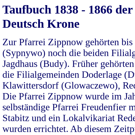
Taufbuch 1838 - 1866 der
Deutsch Krone
Zur Pfarrei Zippnow gehörten bi
(Sypnywo) noch die beiden Filial
Jagdhaus (Budy). Früher gehörten 
die Filialgemeinden Doderlage (D
Klawittersdorf (Glowaczewo), Red
Die Pfarrei Zippnow wurde im Jah
selbständige Pfarrei Freudenfier m
Stabitz und ein Lokalvikariat Red
wurden errichtet. Ab diesem Zeitp