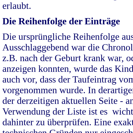
erlaubt.
Die Reihenfolge der Einträge
Die ursprüngliche Reihenfolge au
Ausschlaggebend war die Chronol
z.B. nach der Geburt krank war, od
anzeigen konnten, wurde das Kind
auch vor, dass der Taufeintrag vo
vorgenommen wurde. In derartigen
der derzeitigen aktuellen Seite -
Verwendung der Liste ist es wich
dahinter zu überprüfen. Eine exa
technischen Gründen nur eingesch