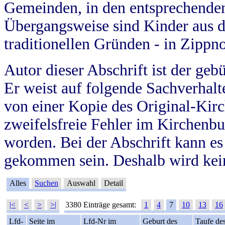
Gemeinden, in den entsprechende
Übergangsweise sind Kinder aus 
traditionellen Gründen - in Zippn
Autor dieser Abschrift ist der geb
Er weist auf folgende Sachverhalte
von einer Kopie des Original-Kirc
zweifelsfreie Fehler im Kirchenbuc
worden. Bei der Abschrift kann e
gekommen sein. Deshalb wird kein
Alles
Suchen
Auswahl
Detail
|<
<
>
>|
3380 Einträge gesamt:
1
4
7
10
13
16
Lfd-
Seite im
Lfd-Nr im
Geburt des
Taufe de