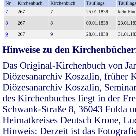
Nr
Kirchenbuch
Kirchenbuch
Täuflings
Täufling
7
267
7
25.01.1838
kein Eint
8
267
8
09.01.1838
23.01.18
9
267
9
28.01.1838
31.01.18
Hinweise zu den Kirchenbücher
Das Original-Kirchenbuch von Jan
Diözesanarchiv Koszalin, früher Kö
Diözesanarchiv Koszalin, Seminar
des Kirchenbuches liegt in der Fr
Schwank-Straße 8, 36043 Fulda u
Heimatkreises Deutsch Krone, Lu
Hinweis: Derzeit ist das Fotograf