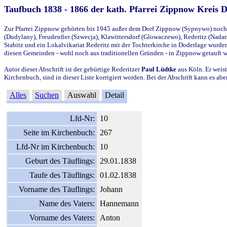
Taufbuch 1838 - 1866 der kath. Pfarrei Zippnow Kreis 
Zur Pfarrei Zippnow gehörten bis 1945 außer dem Dorf Zippnow (Sypnywo) noch d
(Dudylany), Freudenfier (Szwecja), Klawittersdorf (Glowaczewo), Rederitz (Nadarz
Stabitz und ein Lokalvikariat Rederitz mit der Tochterkirche in Doderlage wurd
diesen Gemeinden - wohl noch aus traditionellen Gründen - in Zippnow getauft 
Autor dieser Abschrift ist der gebürtige Rederitzer
Paul Lüdtke
aus Köln. Er weist
Kirchenbuch, sind in dieser Liste korrigiert worden. Bei der Abschrift kann es 
Alles
Suchen
Auswahl
Detail
Lfd-Nr:
10
Seite im Kirchenbuch:
267
Lfd-Nr im Kirchenbuch:
10
Geburt des Täuflings:
29.01.1838
Taufe des Täuflings:
01.02.1838
Vorname des Täuflings:
Johann
Name des Vaters:
Hannemann
Vorname des Vaters:
Anton