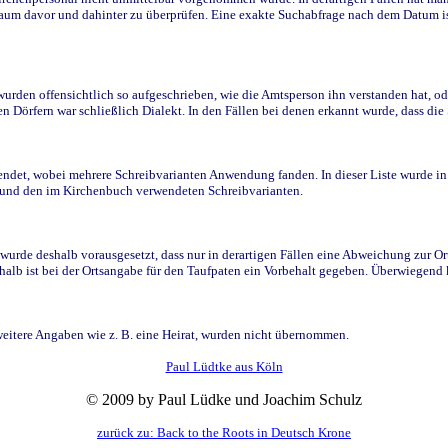
raum davor und dahinter zu überprüfen. Eine exakte Suchabfrage nach dem Datum i
den offensichtlich so aufgeschrieben, wie die Amtsperson ihn verstanden hat, ode
n Dörfern war schließlich Dialekt. In den Fällen bei denen erkannt wurde, dass di
t, wobei mehrere Schreibvarianten Anwendung fanden. In dieser Liste wurde in de
n und den im Kirchenbuch verwendeten Schreibvarianten.
wurde deshalb vorausgesetzt, dass nur in derartigen Fällen eine Abweichung zur O
eshalb ist bei der Ortsangabe für den Taufpaten ein Vorbehalt gegeben. Überwiegen
weitere Angaben wie z. B. eine Heirat, wurden nicht übernommen.
Paul Lüdtke aus Köln
© 2009 by Paul Lüdke und Joachim Schulz
zurück zu: Back to the Roots in Deutsch Krone