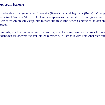
Deutsch Krone
ie beiden Filialgemeinden Briesenitz (Brzez`nica) und Jagdhaus (Budy). Früher g
yce) und Stabitz (Zdbice). Die Pfarrei Zippnow wurde im Jahr 1911 aufgeteilt und e
en errichtet. Ab diesem Zeitpunkt, müssen für diese ländlichen Gemeinden, in den
worden.
 auf folgende Sachverhalte hin: Die vorliegende Transkription ist von einer Kopie 
aber dennoch zu Übertragungsfehlern gekommen sein. Deshalb wird kein Anspruch auf 