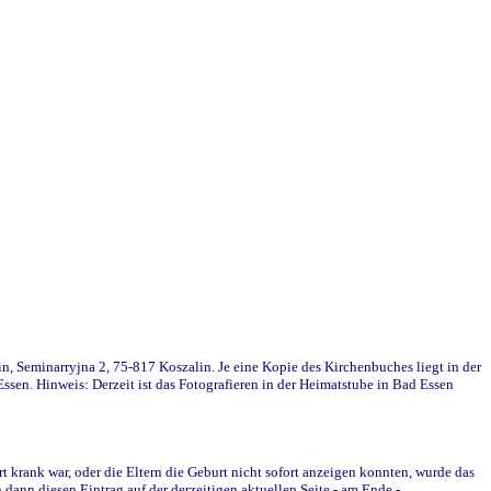
in, Seminarryjna 2, 75-817 Koszalin. Je eine Kopie des Kirchenbuches liegt in der
en. Hinweis: Derzeit ist das Fotografieren in der Heimatstube in Bad Essen
krank war, oder die Eltern die Geburt nicht sofort anzeigen konnten, wurde das
ann diesen Eintrag auf der derzeitigen aktuellen Seite - am Ende -