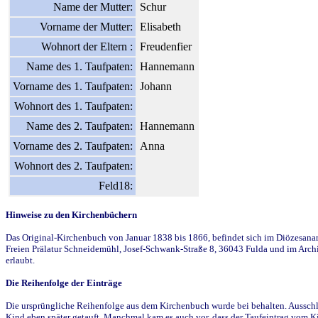
Name der Mutter:
Schur
Vorname der Mutter:
Elisabeth
Wohnort der Eltern :
Freudenfier
Name des 1. Taufpaten:
Hannemann
Vorname des 1. Taufpaten:
Johann
Wohnort des 1. Taufpaten:
Name des 2. Taufpaten:
Hannemann
Vorname des 2. Taufpaten:
Anna
Wohnort des 2. Taufpaten:
Feld18:
Hinweise zu den Kirchenbüchern
Das Original-Kirchenbuch von Januar 1838 bis 1866, befindet sich im Diözesanarch
Freien Prälatur Schneidemühl, Josef-Schwank-Straße 8, 36043 Fulda und im Archi
erlaubt.
Die Reihenfolge der Einträge
Die ursprüngliche Reihenfolge aus dem Kirchenbuch wurde bei behalten. Ausschla
Kind eben später getauft. Manchmal kam es auch vor, dass der Taufeintrag vom Ki