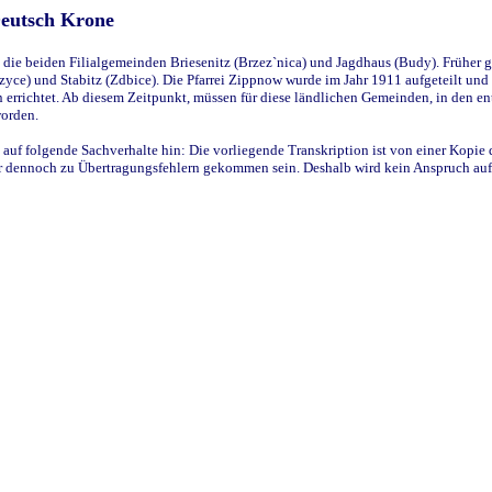
Deutsch Krone
ie beiden Filialgemeinden Briesenitz (Brzez`nica) und Jagdhaus (Budy). Früher g
yce) und Stabitz (Zdbice). Die Pfarrei Zippnow wurde im Jahr 1911 aufgeteilt und e
en errichtet. Ab diesem Zeitpunkt, müssen für diese ländlichen Gemeinden, in den
worden.
 auf folgende Sachverhalte hin: Die vorliegende Transkription ist von einer Kopie 
aber dennoch zu Übertragungsfehlern gekommen sein. Deshalb wird kein Anspruch auf 