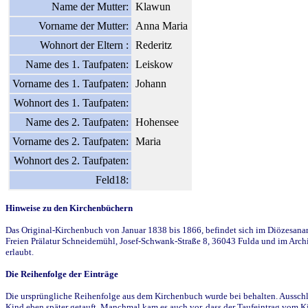
Name der Mutter:
Klawun
Vorname der Mutter:
Anna Maria
Wohnort der Eltern :
Rederitz
Name des 1. Taufpaten:
Leiskow
Vorname des 1. Taufpaten:
Johann
Wohnort des 1. Taufpaten:
Name des 2. Taufpaten:
Hohensee
Vorname des 2. Taufpaten:
Maria
Wohnort des 2. Taufpaten:
Feld18:
Hinweise zu den Kirchenbüchern
Das Original-Kirchenbuch von Januar 1838 bis 1866, befindet sich im Diözesanarch
Freien Prälatur Schneidemühl, Josef-Schwank-Straße 8, 36043 Fulda und im Archi
erlaubt.
Die Reihenfolge der Einträge
Die ursprüngliche Reihenfolge aus dem Kirchenbuch wurde bei behalten. Ausschla
Kind eben später getauft. Manchmal kam es auch vor, dass der Taufeintrag vom Ki