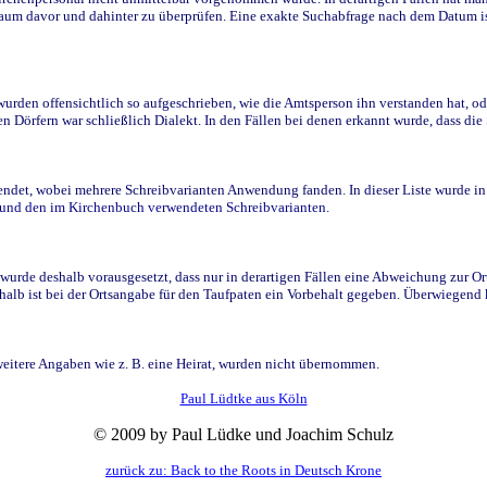
raum davor und dahinter zu überprüfen. Eine exakte Suchabfrage nach dem Datum i
den offensichtlich so aufgeschrieben, wie die Amtsperson ihn verstanden hat, ode
n Dörfern war schließlich Dialekt. In den Fällen bei denen erkannt wurde, dass di
t, wobei mehrere Schreibvarianten Anwendung fanden. In dieser Liste wurde in de
n und den im Kirchenbuch verwendeten Schreibvarianten.
wurde deshalb vorausgesetzt, dass nur in derartigen Fällen eine Abweichung zur O
eshalb ist bei der Ortsangabe für den Taufpaten ein Vorbehalt gegeben. Überwiegen
weitere Angaben wie z. B. eine Heirat, wurden nicht übernommen.
Paul Lüdtke aus Köln
© 2009 by Paul Lüdke und Joachim Schulz
zurück zu: Back to the Roots in Deutsch Krone