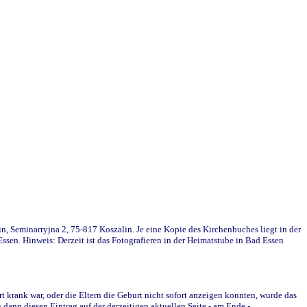
in, Seminarryjna 2, 75-817 Koszalin. Je eine Kopie des Kirchenbuches liegt in der
en. Hinweis: Derzeit ist das Fotografieren in der Heimatstube in Bad Essen
krank war, oder die Eltern die Geburt nicht sofort anzeigen konnten, wurde das
ann diesen Eintrag auf der derzeitigen aktuellen Seite - am Ende -