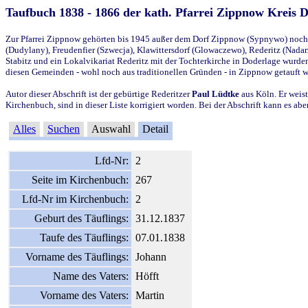
Taufbuch 1838 - 1866 der kath. Pfarrei Zippnow Kreis 
Zur Pfarrei Zippnow gehörten bis 1945 außer dem Dorf Zippnow (Sypnywo) noch d
(Dudylany), Freudenfier (Szwecja), Klawittersdorf (Glowaczewo), Rederitz (Nadarz
Stabitz und ein Lokalvikariat Rederitz mit der Tochterkirche in Doderlage wurd
diesen Gemeinden - wohl noch aus traditionellen Gründen - in Zippnow getauft 
Autor dieser Abschrift ist der gebürtige Rederitzer
Paul Lüdtke
aus Köln. Er weist
Kirchenbuch, sind in dieser Liste korrigiert worden. Bei der Abschrift kann es 
Alles
Suchen
Auswahl
Detail
Lfd-Nr:
2
Seite im Kirchenbuch:
267
Lfd-Nr im Kirchenbuch:
2
Geburt des Täuflings:
31.12.1837
Taufe des Täuflings:
07.01.1838
Vorname des Täuflings:
Johann
Name des Vaters:
Höfft
Vorname des Vaters:
Martin