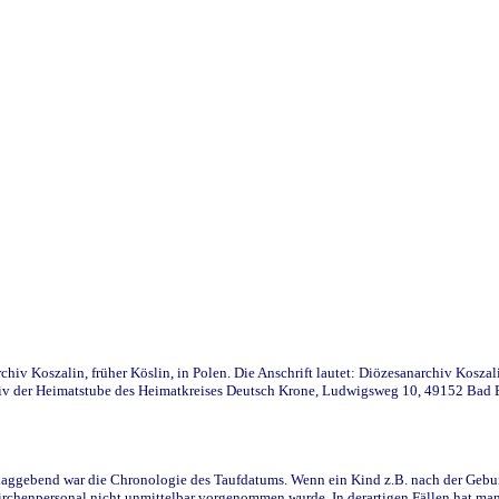
iv Koszalin, früher Köslin, in Polen. Die Anschrift lautet: Diözesanarchiv Koszal
v der Heimatstube des Heimatkreises Deutsch Krone, Ludwigsweg 10, 49152 Bad Ess
ggebend war die Chronologie des Taufdatums. Wenn ein Kind z.B. nach der Geburt 
rchenpersonal nicht unmittelbar vorgenommen wurde. In derartigen Fällen hat man d