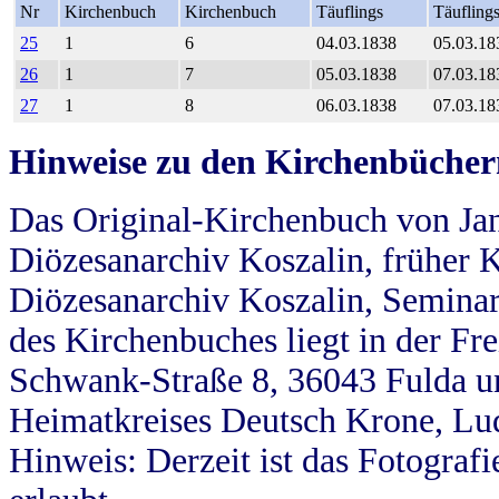
Nr
Kirchenbuch
Kirchenbuch
Täuflings
Täufling
25
1
6
04.03.1838
05.03.18
26
1
7
05.03.1838
07.03.18
27
1
8
06.03.1838
07.03.18
Hinweise zu den Kirchenbücher
Das Original-Kirchenbuch von Jan
Diözesanarchiv Koszalin, früher Kö
Diözesanarchiv Koszalin, Seminar
des Kirchenbuches liegt in der Fr
Schwank-Straße 8, 36043 Fulda u
Heimatkreises Deutsch Krone, Lu
Hinweis: Derzeit ist das Fotograf