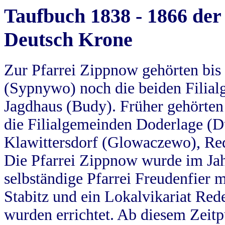
Taufbuch 1838 - 1866 der
Deutsch Krone
Zur Pfarrei Zippnow gehörten bi
(Sypnywo) noch die beiden Filial
Jagdhaus (Budy). Früher gehörten 
die Filialgemeinden Doderlage (D
Klawittersdorf (Glowaczewo), Red
Die Pfarrei Zippnow wurde im Jah
selbständige Pfarrei Freudenfier m
Stabitz und ein Lokalvikariat Red
wurden errichtet. Ab diesem Zeitp