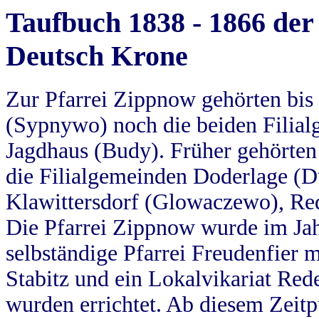
Taufbuch 1838 - 1866 der
Deutsch Krone
Zur Pfarrei Zippnow gehörten bi
(Sypnywo) noch die beiden Filial
Jagdhaus (Budy). Früher gehörten 
die Filialgemeinden Doderlage (D
Klawittersdorf (Glowaczewo), Red
Die Pfarrei Zippnow wurde im Jah
selbständige Pfarrei Freudenfier m
Stabitz und ein Lokalvikariat Red
wurden errichtet. Ab diesem Zeitp