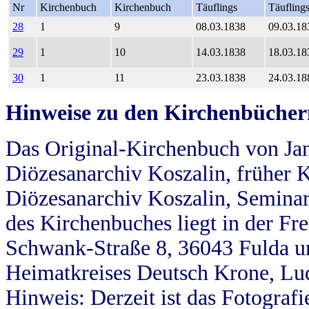
Nr
Kirchenbuch
Kirchenbuch
Täuflings
Täufling
28
1
9
08.03.1838
09.03.18
29
1
10
14.03.1838
18.03.18
30
1
11
23.03.1838
24.03.18
Hinweise zu den Kirchenbücher
Das Original-Kirchenbuch von Jan
Diözesanarchiv Koszalin, früher Kö
Diözesanarchiv Koszalin, Seminar
des Kirchenbuches liegt in der Fr
Schwank-Straße 8, 36043 Fulda u
Heimatkreises Deutsch Krone, Lu
Hinweis: Derzeit ist das Fotograf