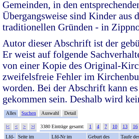
Gemeinden, in den entsprechende
Übergangsweise sind Kinder aus 
traditionellen Gründen - in Zippn
Autor dieser Abschrift ist der geb
Er weist auf folgende Sachverhalte
von einer Kopie des Original-Kirc
zweifelsfreie Fehler im Kirchenbuc
worden. Bei der Abschrift kann e
gekommen sein. Deshalb wird kein
Alles
Suchen
Auswahl
Detail
|<
<
>
>|
3380 Einträge gesamt:
1
4
7
10
13
16
Lfd-
Seite im
Lfd-Nr im
Geburt des
Taufe de