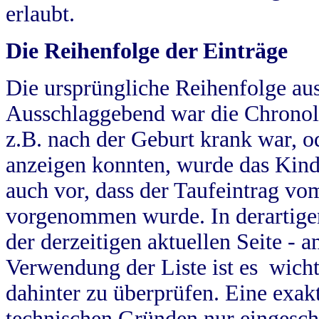
erlaubt.
Die Reihenfolge der Einträge
Die ursprüngliche Reihenfolge au
Ausschlaggebend war die Chronol
z.B. nach der Geburt krank war, od
anzeigen konnten, wurde das Kind
auch vor, dass der Taufeintrag vo
vorgenommen wurde. In derartigen
der derzeitigen aktuellen Seite -
Verwendung der Liste ist es wich
dahinter zu überprüfen. Eine exa
technischen Gründen nur eingesch