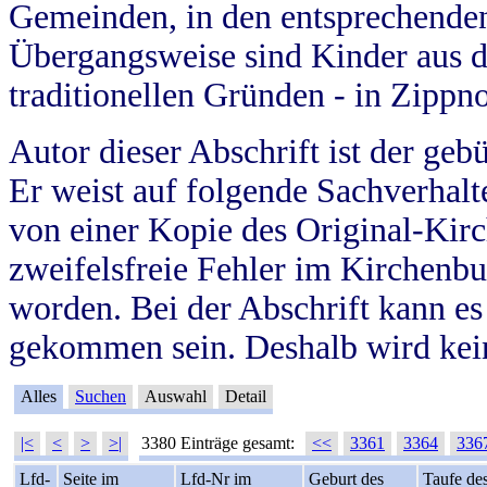
Gemeinden, in den entsprechende
Übergangsweise sind Kinder aus 
traditionellen Gründen - in Zippn
Autor dieser Abschrift ist der geb
Er weist auf folgende Sachverhalte
von einer Kopie des Original-Kirc
zweifelsfreie Fehler im Kirchenbuc
worden. Bei der Abschrift kann e
gekommen sein. Deshalb wird kein
Alles
Suchen
Auswahl
Detail
|<
<
>
>|
3380 Einträge gesamt:
<<
3361
3364
336
Lfd-
Seite im
Lfd-Nr im
Geburt des
Taufe de