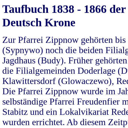
Taufbuch 1838 - 1866 der
Deutsch Krone
Zur Pfarrei Zippnow gehörten bi
(Sypnywo) noch die beiden Filial
Jagdhaus (Budy). Früher gehörten 
die Filialgemeinden Doderlage (D
Klawittersdorf (Glowaczewo), Red
Die Pfarrei Zippnow wurde im Jah
selbständige Pfarrei Freudenfier m
Stabitz und ein Lokalvikariat Red
wurden errichtet. Ab diesem Zeitp