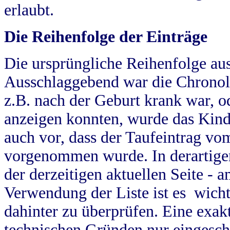
erlaubt.
Die Reihenfolge der Einträge
Die ursprüngliche Reihenfolge au
Ausschlaggebend war die Chronol
z.B. nach der Geburt krank war, od
anzeigen konnten, wurde das Kind
auch vor, dass der Taufeintrag vo
vorgenommen wurde. In derartigen
der derzeitigen aktuellen Seite -
Verwendung der Liste ist es wich
dahinter zu überprüfen. Eine exa
technischen Gründen nur eingesch