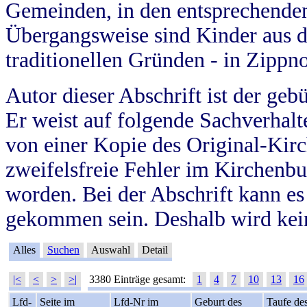
Gemeinden, in den entsprechende
Übergangsweise sind Kinder aus 
traditionellen Gründen - in Zippn
Autor dieser Abschrift ist der geb
Er weist auf folgende Sachverhalte
von einer Kopie des Original-Kirc
zweifelsfreie Fehler im Kirchenbuc
worden. Bei der Abschrift kann e
gekommen sein. Deshalb wird kein
Alles
Suchen
Auswahl
Detail
|<
<
>
>|
3380 Einträge gesamt:
1
4
7
10
13
16
Lfd-
Seite im
Lfd-Nr im
Geburt des
Taufe de