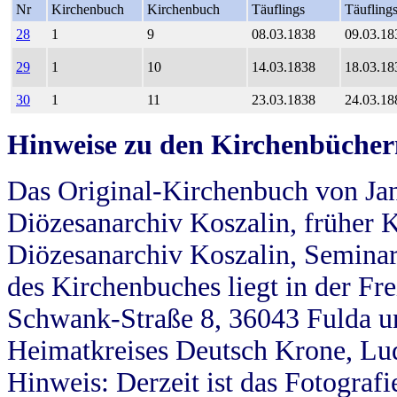
Nr
Kirchenbuch
Kirchenbuch
Täuflings
Täufling
28
1
9
08.03.1838
09.03.18
29
1
10
14.03.1838
18.03.18
30
1
11
23.03.1838
24.03.18
Hinweise zu den Kirchenbücher
Das Original-Kirchenbuch von Jan
Diözesanarchiv Koszalin, früher Kö
Diözesanarchiv Koszalin, Seminar
des Kirchenbuches liegt in der Fr
Schwank-Straße 8, 36043 Fulda u
Heimatkreises Deutsch Krone, Lu
Hinweis: Derzeit ist das Fotograf