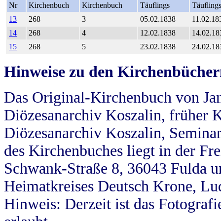
Nr
Kirchenbuch
Kirchenbuch
Täuflings
Täufling
13
268
3
05.02.1838
11.02.18
14
268
4
12.02.1838
14.02.18
15
268
5
23.02.1838
24.02.18
Hinweise zu den Kirchenbücher
Das Original-Kirchenbuch von Jan
Diözesanarchiv Koszalin, früher Kö
Diözesanarchiv Koszalin, Seminar
des Kirchenbuches liegt in der Fr
Schwank-Straße 8, 36043 Fulda u
Heimatkreises Deutsch Krone, Lu
Hinweis: Derzeit ist das Fotograf