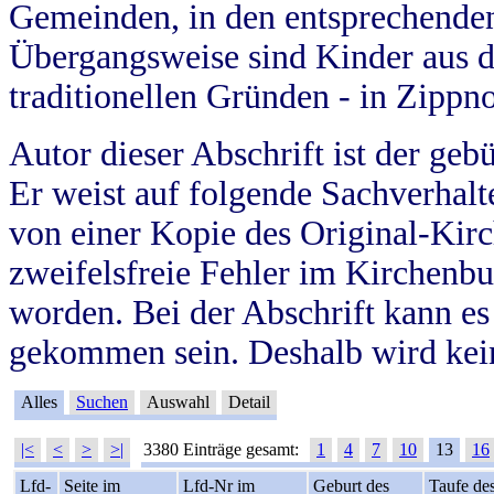
Gemeinden, in den entsprechende
Übergangsweise sind Kinder aus 
traditionellen Gründen - in Zippn
Autor dieser Abschrift ist der geb
Er weist auf folgende Sachverhalte
von einer Kopie des Original-Kirc
zweifelsfreie Fehler im Kirchenbuc
worden. Bei der Abschrift kann e
gekommen sein. Deshalb wird kein
Alles
Suchen
Auswahl
Detail
|<
<
>
>|
3380 Einträge gesamt:
1
4
7
10
13
16
Lfd-
Seite im
Lfd-Nr im
Geburt des
Taufe de