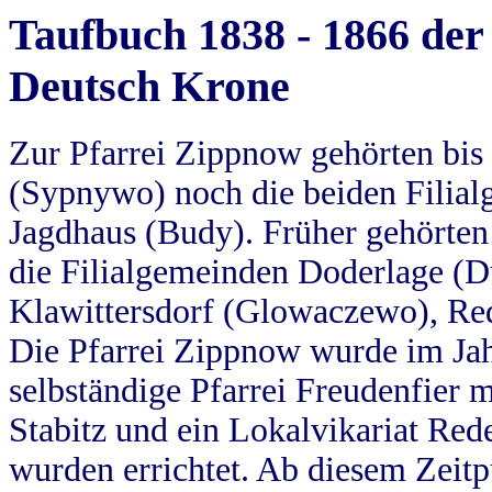
Taufbuch 1838 - 1866 der
Deutsch Krone
Zur Pfarrei Zippnow gehörten bi
(Sypnywo) noch die beiden Filial
Jagdhaus (Budy). Früher gehörten 
die Filialgemeinden Doderlage (D
Klawittersdorf (Glowaczewo), Red
Die Pfarrei Zippnow wurde im Jah
selbständige Pfarrei Freudenfier m
Stabitz und ein Lokalvikariat Red
wurden errichtet. Ab diesem Zeitp