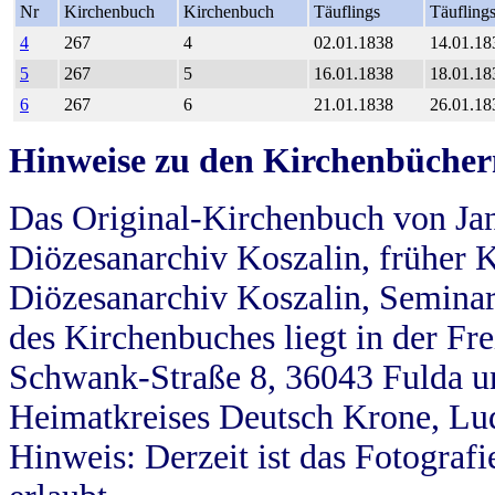
Nr
Kirchenbuch
Kirchenbuch
Täuflings
Täufling
4
267
4
02.01.1838
14.01.18
5
267
5
16.01.1838
18.01.18
6
267
6
21.01.1838
26.01.18
Hinweise zu den Kirchenbücher
Das Original-Kirchenbuch von Jan
Diözesanarchiv Koszalin, früher Kö
Diözesanarchiv Koszalin, Seminar
des Kirchenbuches liegt in der Fr
Schwank-Straße 8, 36043 Fulda u
Heimatkreises Deutsch Krone, Lu
Hinweis: Derzeit ist das Fotograf