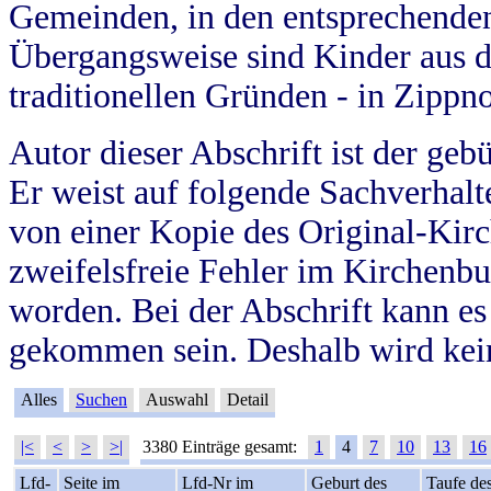
Gemeinden, in den entsprechende
Übergangsweise sind Kinder aus 
traditionellen Gründen - in Zippn
Autor dieser Abschrift ist der geb
Er weist auf folgende Sachverhalte
von einer Kopie des Original-Kirc
zweifelsfreie Fehler im Kirchenbuc
worden. Bei der Abschrift kann e
gekommen sein. Deshalb wird kein
Alles
Suchen
Auswahl
Detail
|<
<
>
>|
3380 Einträge gesamt:
1
4
7
10
13
16
Lfd-
Seite im
Lfd-Nr im
Geburt des
Taufe de