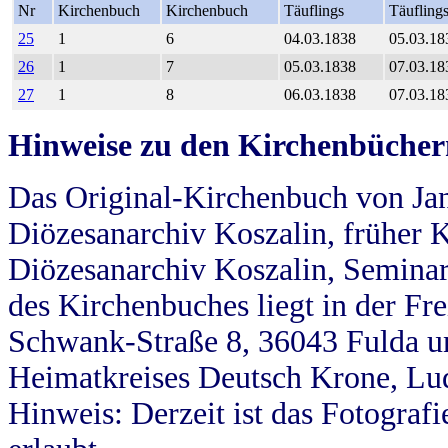
Nr
Kirchenbuch
Kirchenbuch
Täuflings
Täufling
25
1
6
04.03.1838
05.03.18
26
1
7
05.03.1838
07.03.18
27
1
8
06.03.1838
07.03.18
Hinweise zu den Kirchenbücher
Das Original-Kirchenbuch von Jan
Diözesanarchiv Koszalin, früher Kö
Diözesanarchiv Koszalin, Seminar
des Kirchenbuches liegt in der Fr
Schwank-Straße 8, 36043 Fulda u
Heimatkreises Deutsch Krone, Lu
Hinweis: Derzeit ist das Fotograf