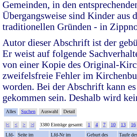
Gemeinden, in den entsprechende
Übergangsweise sind Kinder aus 
traditionellen Gründen - in Zippn
Autor dieser Abschrift ist der geb
Er weist auf folgende Sachverhalte
von einer Kopie des Original-Kirc
zweifelsfreie Fehler im Kirchenbuc
worden. Bei der Abschrift kann e
gekommen sein. Deshalb wird kein
Alles
Suchen
Auswahl
Detail
|<
<
>
>|
3380 Einträge gesamt:
1
4
7
10
13
16
Lfd-
Seite im
Lfd-Nr im
Geburt des
Taufe de