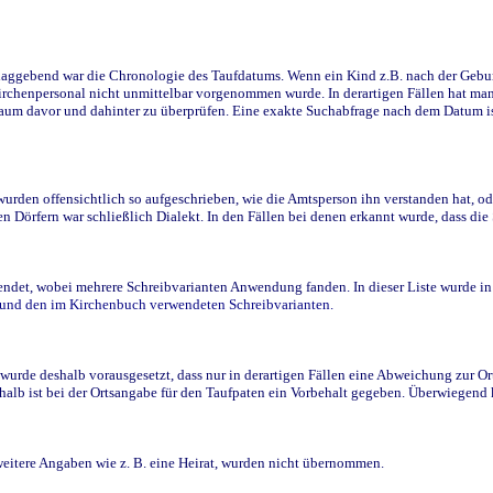
ggebend war die Chronologie des Taufdatums. Wenn ein Kind z.B. nach der Geburt 
rchenpersonal nicht unmittelbar vorgenommen wurde. In derartigen Fällen hat man d
raum davor und dahinter zu überprüfen. Eine exakte Suchabfrage nach dem Datum i
den offensichtlich so aufgeschrieben, wie die Amtsperson ihn verstanden hat, ode
n Dörfern war schließlich Dialekt. In den Fällen bei denen erkannt wurde, dass di
t, wobei mehrere Schreibvarianten Anwendung fanden. In dieser Liste wurde in de
n und den im Kirchenbuch verwendeten Schreibvarianten.
wurde deshalb vorausgesetzt, dass nur in derartigen Fällen eine Abweichung zur O
eshalb ist bei der Ortsangabe für den Taufpaten ein Vorbehalt gegeben. Überwiegen
weitere Angaben wie z. B. eine Heirat, wurden nicht übernommen.