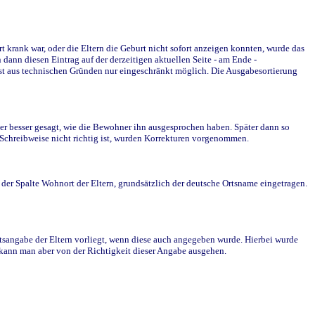
krank war, oder die Eltern die Geburt nicht sofort anzeigen konnten, wurde das
ann diesen Eintrag auf der derzeitigen aktuellen Seite - am Ende -
st aus technischen Gründen nur eingeschränkt möglich. Die Ausgabesortierung
r besser gesagt, wie die Bewohner ihn ausgesprochen haben. Später dann so
e Schreibweise nicht richtig ist, wurden Korrekturen vorgenommen.
r Spalte Wohnort der Eltern, grundsätzlich der deutsche Ortsname eingetragen.
rtsangabe der Eltern vorliegt, wenn diese auch angegeben wurde. Hierbei wurde
d kann man aber von der Richtigkeit dieser Angabe ausgehen.