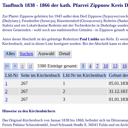
Taufbuch 1838 - 1866 der kath. Pfarrei Zippnow Kreis 
Zur Pfarrei Zippnow gehörten bis 1945 außer dem Dorf Zippnow (Sypnywo) noch d
(Dudylany), Freudenfier (Szwecja), Klawittersdorf (Glowaczewo), Rederitz (Nadarz
Stabitz und ein Lokalvikariat Rederitz mit der Tochterkirche in Doderlage wurd
diesen Gemeinden - wohl noch aus traditionellen Gründen - in Zippnow getauft 
Autor dieser Abschrift ist der gebürtige Rederitzer
Paul Lüdtke
aus Köln. Er weist
Kirchenbuch, sind in dieser Liste korrigiert worden. Bei der Abschrift kann es 
Alles
Suchen
Auswahl
Detail
|<
<
>
>|
3380 Einträge gesamt:
1
4
7
10
13
16
Lfd-Nr
Seite im Kirchenbuch
Lfd-Nr im Kirchenbuch
Geburt des
1
267
1
05.01.183
2
267
2
31.12.183
3
267
3
01.01.183
Hinweise zu den Kirchenbüchern
Das Original-Kirchenbuch von Januar 1838 bis 1866, befindet sich im Diözesanarch
Freien Prälatur Schneidemühl, Josef-Schwank-Straße 8, 36043 Fulda und im Archi