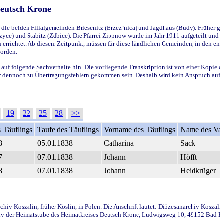
Deutsch Krone
ie beiden Filialgemeinden Briesenitz (Brzez`nica) und Jagdhaus (Budy). Früher g
yce) und Stabitz (Zdbice). Die Pfarrei Zippnow wurde im Jahr 1911 aufgeteilt und e
en errichtet. Ab diesem Zeitpunkt, müssen für diese ländlichen Gemeinden, in den
worden.
 auf folgende Sachverhalte hin: Die vorliegende Transkription ist von einer Kopie 
aber dennoch zu Übertragungsfehlern gekommen sein. Deshalb wird kein Anspruch auf 
19
22
25
28
>>
 Täuflings
Taufe des Täuflings
Vorname des Täuflings
Name des Va
8
05.01.1838
Catharina
Sack
7
07.01.1838
Johann
Höfft
8
07.01.1838
Johann
Heidkrüger
iv Koszalin, früher Köslin, in Polen. Die Anschrift lautet: Diözesanarchiv Koszal
v der Heimatstube des Heimatkreises Deutsch Krone, Ludwigsweg 10, 49152 Bad Ess