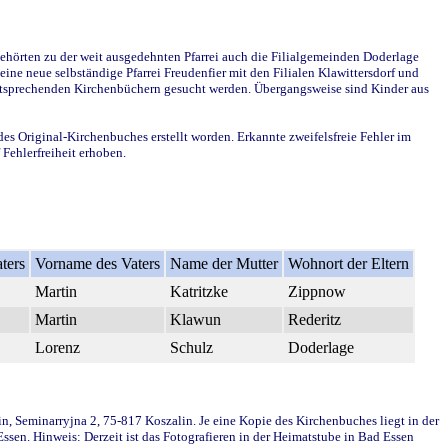
ehörten zu der weit ausgedehnten Pfarrei auch die Filialgemeinden Doderlage
ine neue selbständige Pfarrei Freudenfier mit den Filialen Klawittersdorf und
 entsprechenden Kirchenbüchern gesucht werden. Übergangsweise sind Kinder aus
des Original-Kirchenbuches erstellt worden. Erkannte zweifelsfreie Fehler im
Fehlerfreiheit erhoben.
ters
Vorname des Vaters
Name der Mutter
Wohnort der Eltern
Martin
Katritzke
Zippnow
Martin
Klawun
Rederitz
Lorenz
Schulz
Doderlage
in, Seminarryjna 2, 75-817 Koszalin. Je eine Kopie des Kirchenbuches liegt in der
en. Hinweis: Derzeit ist das Fotografieren in der Heimatstube in Bad Essen