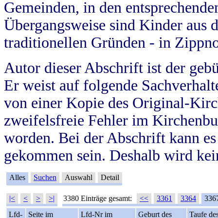
Gemeinden, in den entsprechende
Übergangsweise sind Kinder aus 
traditionellen Gründen - in Zippn
Autor dieser Abschrift ist der geb
Er weist auf folgende Sachverhalte
von einer Kopie des Original-Kirc
zweifelsfreie Fehler im Kirchenbuc
worden. Bei der Abschrift kann e
gekommen sein. Deshalb wird kein
Alles
Suchen
Auswahl
Detail
|<
<
>
>|
3380 Einträge gesamt:
<<
3361
3364
336
Lfd-
Seite im
Lfd-Nr im
Geburt des
Taufe de