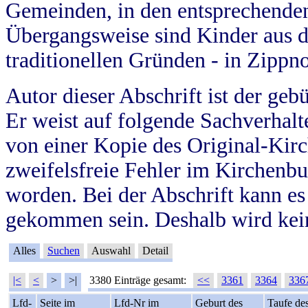
Gemeinden, in den entsprechende
Übergangsweise sind Kinder aus 
traditionellen Gründen - in Zippn
Autor dieser Abschrift ist der geb
Er weist auf folgende Sachverhalte
von einer Kopie des Original-Kirc
zweifelsfreie Fehler im Kirchenbuc
worden. Bei der Abschrift kann e
gekommen sein. Deshalb wird kein
Alles
Suchen
Auswahl
Detail
|<
<
>
>|
3380 Einträge gesamt:
<<
3361
3364
336
Lfd-
Seite im
Lfd-Nr im
Geburt des
Taufe de