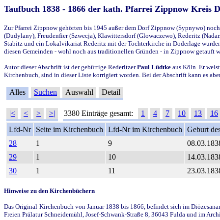
Taufbuch 1838 - 1866 der kath. Pfarrei Zippnow Kreis 
Zur Pfarrei Zippnow gehörten bis 1945 außer dem Dorf Zippnow (Sypnywo) noch d
(Dudylany), Freudenfier (Szwecja), Klawittersdorf (Glowaczewo), Rederitz (Nadarz
Stabitz und ein Lokalvikariat Rederitz mit der Tochterkirche in Doderlage wurd
diesen Gemeinden - wohl noch aus traditionellen Gründen - in Zippnow getauft 
Autor dieser Abschrift ist der gebürtige Rederitzer
Paul Lüdtke
aus Köln. Er weist
Kirchenbuch, sind in dieser Liste korrigiert worden. Bei der Abschrift kann es 
Alles
Suchen
Auswahl
Detail
|<
<
>
>|
3380 Einträge gesamt:
1
4
7
10
13
16
Lfd-Nr
Seite im Kirchenbuch
Lfd-Nr im Kirchenbuch
Geburt des
28
1
9
08.03.183
29
1
10
14.03.183
30
1
11
23.03.183
Hinweise zu den Kirchenbüchern
Das Original-Kirchenbuch von Januar 1838 bis 1866, befindet sich im Diözesanarch
Freien Prälatur Schneidemühl, Josef-Schwank-Straße 8, 36043 Fulda und im Archi