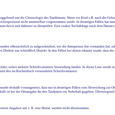
ggebend war die Chronologie des Taufdatums. Wenn ein Kind z.B. nach der Geburt 
rchenpersonal nicht unmittelbar vorgenommen wurde. In derartigen Fällen hat man d
raum davor und dahinter zu überprüfen. Eine exakte Suchabfrage nach dem Datum i
den offensichtlich so aufgeschrieben, wie die Amtsperson ihn verstanden hat, ode
n Dörfern war schließlich Dialekt. In den Fällen bei denen erkannt wurde, dass di
t, wobei mehrere Schreibvarianten Anwendung fanden. In dieser Liste wurde in de
n und den im Kirchenbuch verwendeten Schreibvarianten.
wurde deshalb vorausgesetzt, dass nur in derartigen Fällen eine Abweichung zur O
eshalb ist bei der Ortsangabe für den Taufpaten ein Vorbehalt gegeben. Überwiegen
weitere Angaben wie z. B. eine Heirat, wurden nicht übernommen.