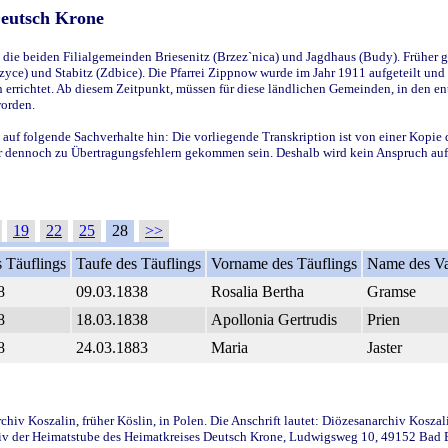
Deutsch Krone
ie beiden Filialgemeinden Briesenitz (Brzez`nica) und Jagdhaus (Budy). Früher g
yce) und Stabitz (Zdbice). Die Pfarrei Zippnow wurde im Jahr 1911 aufgeteilt und e
en errichtet. Ab diesem Zeitpunkt, müssen für diese ländlichen Gemeinden, in den
worden.
 auf folgende Sachverhalte hin: Die vorliegende Transkription ist von einer Kopie 
aber dennoch zu Übertragungsfehlern gekommen sein. Deshalb wird kein Anspruch auf 
19
22
25
28
>>
 Täuflings
Taufe des Täuflings
Vorname des Täuflings
Name des Va
8
09.03.1838
Rosalia Bertha
Gramse
8
18.03.1838
Apollonia Gertrudis
Prien
8
24.03.1883
Maria
Jaster
iv Koszalin, früher Köslin, in Polen. Die Anschrift lautet: Diözesanarchiv Koszal
v der Heimatstube des Heimatkreises Deutsch Krone, Ludwigsweg 10, 49152 Bad Ess