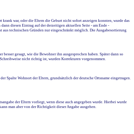
krank war, oder die Eltern die Geburt nicht sofort anzeigen konnten, wurde das
ann diesen Eintrag auf der derzeitigen aktuellen Seite - am Ende -
st aus technischen Gründen nur eingeschränkt möglich. Die Ausgabesortierung
r besser gesagt, wie die Bewohner ihn ausgesprochen haben. Später dann so
e Schreibweise nicht richtig ist, wurden Korrekturen vorgenommen.
r Spalte Wohnort der Eltern, grundsätzlich der deutsche Ortsname eingetragen.
rtsangabe der Eltern vorliegt, wenn diese auch angegeben wurde. Hierbei wurde
d kann man aber von der Richtigkeit dieser Angabe ausgehen.