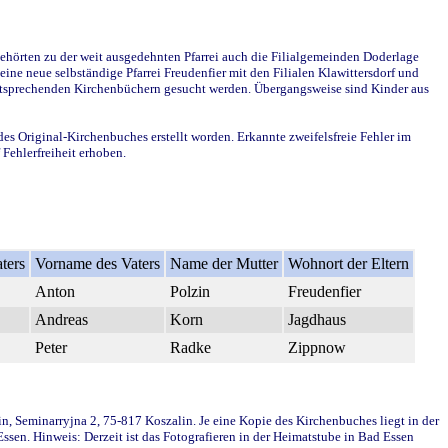
ehörten zu der weit ausgedehnten Pfarrei auch die Filialgemeinden Doderlage
ine neue selbständige Pfarrei Freudenfier mit den Filialen Klawittersdorf und
 entsprechenden Kirchenbüchern gesucht werden. Übergangsweise sind Kinder aus
des Original-Kirchenbuches erstellt worden. Erkannte zweifelsfreie Fehler im
Fehlerfreiheit erhoben.
ters
Vorname des Vaters
Name der Mutter
Wohnort der Eltern
Anton
Polzin
Freudenfier
Andreas
Korn
Jagdhaus
Peter
Radke
Zippnow
in, Seminarryjna 2, 75-817 Koszalin. Je eine Kopie des Kirchenbuches liegt in der
en. Hinweis: Derzeit ist das Fotografieren in der Heimatstube in Bad Essen