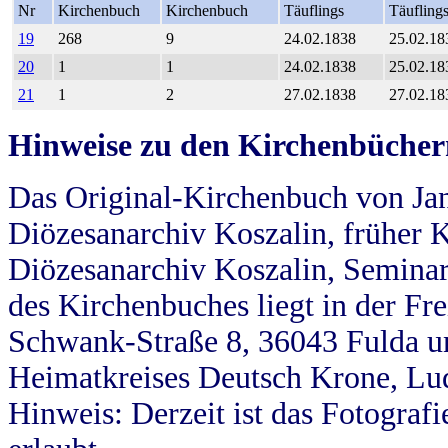
Nr
Kirchenbuch
Kirchenbuch
Täuflings
Täufling
19
268
9
24.02.1838
25.02.18
20
1
1
24.02.1838
25.02.18
21
1
2
27.02.1838
27.02.18
Hinweise zu den Kirchenbücher
Das Original-Kirchenbuch von Jan
Diözesanarchiv Koszalin, früher Kö
Diözesanarchiv Koszalin, Seminar
des Kirchenbuches liegt in der Fr
Schwank-Straße 8, 36043 Fulda u
Heimatkreises Deutsch Krone, Lu
Hinweis: Derzeit ist das Fotograf