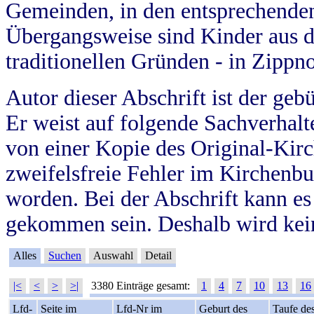
Gemeinden, in den entsprechende
Übergangsweise sind Kinder aus 
traditionellen Gründen - in Zippn
Autor dieser Abschrift ist der geb
Er weist auf folgende Sachverhalte
von einer Kopie des Original-Kirc
zweifelsfreie Fehler im Kirchenbuc
worden. Bei der Abschrift kann e
gekommen sein. Deshalb wird kein
Alles
Suchen
Auswahl
Detail
|<
<
>
>|
3380 Einträge gesamt:
1
4
7
10
13
16
Lfd-
Seite im
Lfd-Nr im
Geburt des
Taufe de