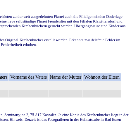
ehörten zu der weit ausgedehnten Pfarrei auch die Filialgemeinden Doderlage
ine neue selbständige Pfarrei Freudenfier mit den Filialen Klawittersdorf und
 entsprechenden Kirchenbüchern gesucht werden. Übergangsweise sind Kinder aus
des Original-Kirchenbuches erstellt worden. Erkannte zweifelsfreie Fehler im
Fehlerfreiheit erhoben.
ters
Vorname des Vaters
Name der Mutter
Wohnort der Eltern
in, Seminarryjna 2, 75-817 Koszalin. Je eine Kopie des Kirchenbuches liegt in der
en. Hinweis: Derzeit ist das Fotografieren in der Heimatstube in Bad Essen