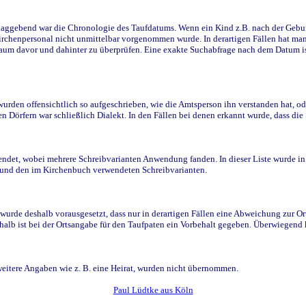
ggebend war die Chronologie des Taufdatums. Wenn ein Kind z.B. nach der Geburt 
rchenpersonal nicht unmittelbar vorgenommen wurde. In derartigen Fällen hat man d
raum davor und dahinter zu überprüfen. Eine exakte Suchabfrage nach dem Datum i
den offensichtlich so aufgeschrieben, wie die Amtsperson ihn verstanden hat, ode
n Dörfern war schließlich Dialekt. In den Fällen bei denen erkannt wurde, dass di
t, wobei mehrere Schreibvarianten Anwendung fanden. In dieser Liste wurde in de
n und den im Kirchenbuch verwendeten Schreibvarianten.
wurde deshalb vorausgesetzt, dass nur in derartigen Fällen eine Abweichung zur O
eshalb ist bei der Ortsangabe für den Taufpaten ein Vorbehalt gegeben. Überwiegen
weitere Angaben wie z. B. eine Heirat, wurden nicht übernommen.
Paul Lüdtke aus Köln