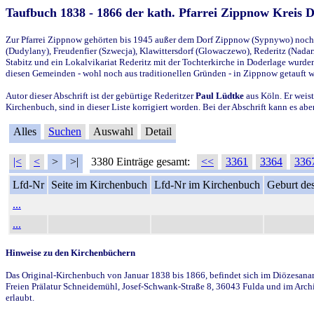
Taufbuch 1838 - 1866 der kath. Pfarrei Zippnow Kreis 
Zur Pfarrei Zippnow gehörten bis 1945 außer dem Dorf Zippnow (Sypnywo) noch d
(Dudylany), Freudenfier (Szwecja), Klawittersdorf (Glowaczewo), Rederitz (Nadarz
Stabitz und ein Lokalvikariat Rederitz mit der Tochterkirche in Doderlage wurd
diesen Gemeinden - wohl noch aus traditionellen Gründen - in Zippnow getauft 
Autor dieser Abschrift ist der gebürtige Rederitzer
Paul Lüdtke
aus Köln. Er weist
Kirchenbuch, sind in dieser Liste korrigiert worden. Bei der Abschrift kann es 
Alles
Suchen
Auswahl
Detail
|<
<
>
>|
3380 Einträge gesamt:
<<
3361
3364
336
Lfd-Nr
Seite im Kirchenbuch
Lfd-Nr im Kirchenbuch
Geburt des
...
...
Hinweise zu den Kirchenbüchern
Das Original-Kirchenbuch von Januar 1838 bis 1866, befindet sich im Diözesanarch
Freien Prälatur Schneidemühl, Josef-Schwank-Straße 8, 36043 Fulda und im Archi
erlaubt.