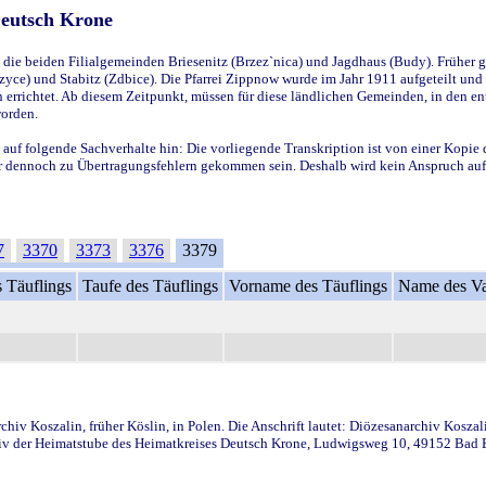
Deutsch Krone
ie beiden Filialgemeinden Briesenitz (Brzez`nica) und Jagdhaus (Budy). Früher g
yce) und Stabitz (Zdbice). Die Pfarrei Zippnow wurde im Jahr 1911 aufgeteilt und e
en errichtet. Ab diesem Zeitpunkt, müssen für diese ländlichen Gemeinden, in den
worden.
 auf folgende Sachverhalte hin: Die vorliegende Transkription ist von einer Kopie 
aber dennoch zu Übertragungsfehlern gekommen sein. Deshalb wird kein Anspruch auf 
7
3370
3373
3376
3379
 Täuflings
Taufe des Täuflings
Vorname des Täuflings
Name des Va
iv Koszalin, früher Köslin, in Polen. Die Anschrift lautet: Diözesanarchiv Koszal
v der Heimatstube des Heimatkreises Deutsch Krone, Ludwigsweg 10, 49152 Bad Ess