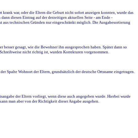
krank war, oder die Eltern die Geburt nicht sofort anzeigen konnten, wurde das
ann diesen Eintrag auf der derzeitigen aktuellen Seite - am Ende -
st aus technischen Gründen nur eingeschränkt möglich. Die Ausgabesortierung
r besser gesagt, wie die Bewohner ihn ausgesprochen haben. Später dann so
e Schreibweise nicht richtig ist, wurden Korrekturen vorgenommen.
r Spalte Wohnort der Eltern, grundsätzlich der deutsche Ortsname eingetragen.
rtsangabe der Eltern vorliegt, wenn diese auch angegeben wurde. Hierbei wurde
d kann man aber von der Richtigkeit dieser Angabe ausgehen.