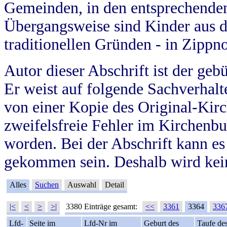
Gemeinden, in den entsprechende
Übergangsweise sind Kinder aus 
traditionellen Gründen - in Zippn
Autor dieser Abschrift ist der geb
Er weist auf folgende Sachverhalte
von einer Kopie des Original-Kirc
zweifelsfreie Fehler im Kirchenbuc
worden. Bei der Abschrift kann e
gekommen sein. Deshalb wird kein
Alles
Suchen
Auswahl
Detail
|<
<
>
>|
3380 Einträge gesamt:
<<
3361
3364
336
Lfd-
Seite im
Lfd-Nr im
Geburt des
Taufe de