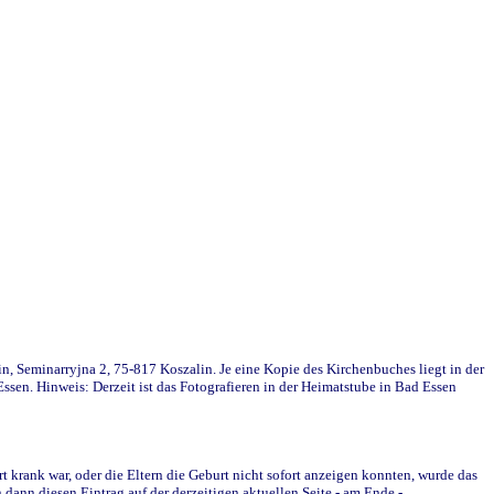
in, Seminarryjna 2, 75-817 Koszalin. Je eine Kopie des Kirchenbuches liegt in der
en. Hinweis: Derzeit ist das Fotografieren in der Heimatstube in Bad Essen
krank war, oder die Eltern die Geburt nicht sofort anzeigen konnten, wurde das
ann diesen Eintrag auf der derzeitigen aktuellen Seite - am Ende -