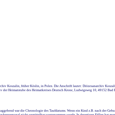
iv Koszalin, früher Köslin, in Polen. Die Anschrift lautet: Diözesanarchiv Koszal
v der Heimatstube des Heimatkreises Deutsch Krone, Ludwigsweg 10, 49152 Bad Ess
ggebend war die Chronologie des Taufdatums. Wenn ein Kind z.B. nach der Geburt 
rchenpersonal nicht unmittelbar vorgenommen wurde. In derartigen Fällen hat man d