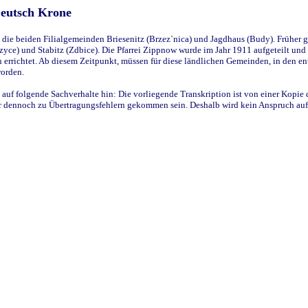
Deutsch Krone
ie beiden Filialgemeinden Briesenitz (Brzez`nica) und Jagdhaus (Budy). Früher g
yce) und Stabitz (Zdbice). Die Pfarrei Zippnow wurde im Jahr 1911 aufgeteilt und e
en errichtet. Ab diesem Zeitpunkt, müssen für diese ländlichen Gemeinden, in den
worden.
 auf folgende Sachverhalte hin: Die vorliegende Transkription ist von einer Kopie 
aber dennoch zu Übertragungsfehlern gekommen sein. Deshalb wird kein Anspruch auf 