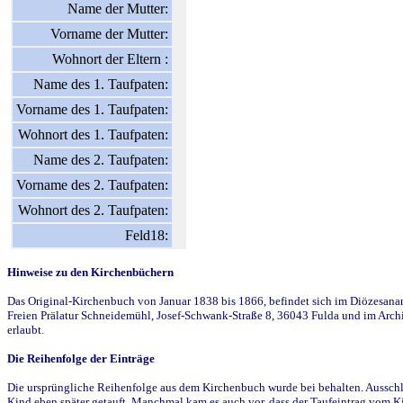
Name der Mutter:
Vorname der Mutter:
Wohnort der Eltern :
Name des 1. Taufpaten:
Vorname des 1. Taufpaten:
Wohnort des 1. Taufpaten:
Name des 2. Taufpaten:
Vorname des 2. Taufpaten:
Wohnort des 2. Taufpaten:
Feld18:
Hinweise zu den Kirchenbüchern
Das Original-Kirchenbuch von Januar 1838 bis 1866, befindet sich im Diözesanarch
Freien Prälatur Schneidemühl, Josef-Schwank-Straße 8, 36043 Fulda und im Archi
erlaubt.
Die Reihenfolge der Einträge
Die ursprüngliche Reihenfolge aus dem Kirchenbuch wurde bei behalten. Ausschla
Kind eben später getauft. Manchmal kam es auch vor, dass der Taufeintrag vom Ki