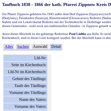
Taufbuch 1838 - 1866 der kath. Pfarrei Zippnow Kreis 
Zur Pfarrei Zippnow gehörten bis 1945 außer dem Dorf Zippnow (Sypnywo) noch d
(Dudylany), Freudenfier (Szwecja), Klawittersdorf (Glowaczewo), Rederitz (Nadarz
Stabitz und ein Lokalvikariat Rederitz mit der Tochterkirche in Doderlage wurd
diesen Gemeinden - wohl noch aus traditionellen Gründen - in Zippnow getauft 
Autor dieser Abschrift ist der gebürtige Rederitzer
Paul Lüdtke
aus Köln. Er weist
Kirchenbuch, sind in dieser Liste korrigiert worden. Bei der Abschrift kann es 
Alles
Suchen
Auswahl
Detail
Lfd-Nr:
Seite im Kirchenbuch:
Lfd-Nr im Kirchenbuch:
Geburt des Täuflings:
Taufe des Täuflings:
Vorname des Täuflings:
Name des Vaters:
Vorname des Vaters: