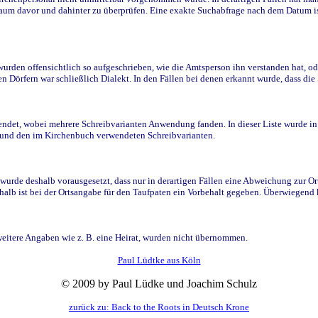
raum davor und dahinter zu überprüfen. Eine exakte Suchabfrage nach dem Datum i
den offensichtlich so aufgeschrieben, wie die Amtsperson ihn verstanden hat, ode
n Dörfern war schließlich Dialekt. In den Fällen bei denen erkannt wurde, dass di
t, wobei mehrere Schreibvarianten Anwendung fanden. In dieser Liste wurde in de
n und den im Kirchenbuch verwendeten Schreibvarianten.
wurde deshalb vorausgesetzt, dass nur in derartigen Fällen eine Abweichung zur O
eshalb ist bei der Ortsangabe für den Taufpaten ein Vorbehalt gegeben. Überwiegen
weitere Angaben wie z. B. eine Heirat, wurden nicht übernommen.
Paul Lüdtke aus Köln
© 2009 by Paul Lüdke und Joachim Schulz
zurück zu: Back to the Roots in Deutsch Krone