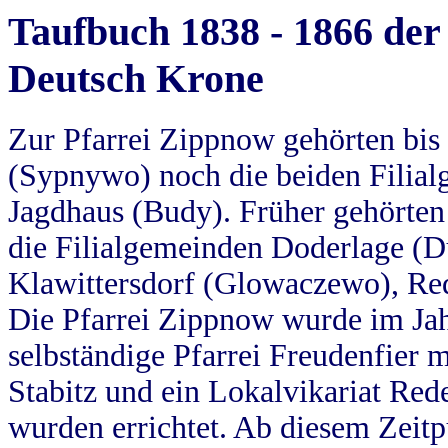
Taufbuch 1838 - 1866 der
Deutsch Krone
Zur Pfarrei Zippnow gehörten bi
(Sypnywo) noch die beiden Filial
Jagdhaus (Budy). Früher gehörten 
die Filialgemeinden Doderlage (D
Klawittersdorf (Glowaczewo), Red
Die Pfarrei Zippnow wurde im Jah
selbständige Pfarrei Freudenfier m
Stabitz und ein Lokalvikariat Red
wurden errichtet. Ab diesem Zeitp