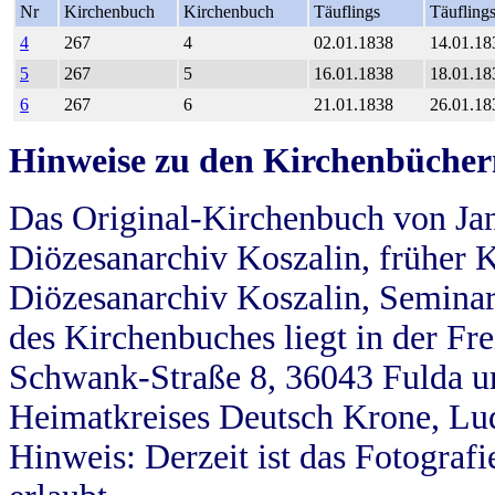
Nr
Kirchenbuch
Kirchenbuch
Täuflings
Täufling
4
267
4
02.01.1838
14.01.18
5
267
5
16.01.1838
18.01.18
6
267
6
21.01.1838
26.01.18
Hinweise zu den Kirchenbücher
Das Original-Kirchenbuch von Jan
Diözesanarchiv Koszalin, früher Kö
Diözesanarchiv Koszalin, Seminar
des Kirchenbuches liegt in der Fr
Schwank-Straße 8, 36043 Fulda u
Heimatkreises Deutsch Krone, Lu
Hinweis: Derzeit ist das Fotograf