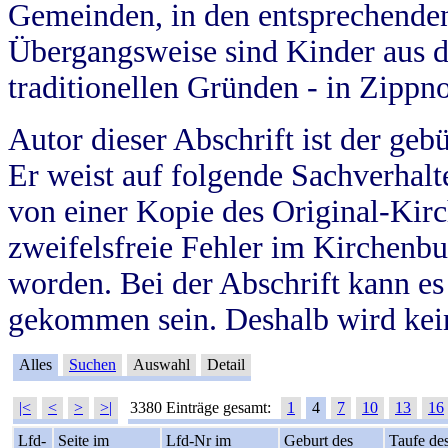
Gemeinden, in den entsprechende
Übergangsweise sind Kinder aus 
traditionellen Gründen - in Zippn
Autor dieser Abschrift ist der geb
Er weist auf folgende Sachverhalte
von einer Kopie des Original-Kirc
zweifelsfreie Fehler im Kirchenbuc
worden. Bei der Abschrift kann e
gekommen sein. Deshalb wird kein
Alles
Suchen
Auswahl
Detail
|<
<
>
>|
3380 Einträge gesamt:
1
4
7
10
13
16
Lfd-
Seite im
Lfd-Nr im
Geburt des
Taufe de