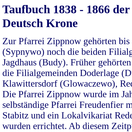
Taufbuch 1838 - 1866 der
Deutsch Krone
Zur Pfarrei Zippnow gehörten bi
(Sypnywo) noch die beiden Filial
Jagdhaus (Budy). Früher gehörten 
die Filialgemeinden Doderlage (D
Klawittersdorf (Glowaczewo), Red
Die Pfarrei Zippnow wurde im Jah
selbständige Pfarrei Freudenfier m
Stabitz und ein Lokalvikariat Red
wurden errichtet. Ab diesem Zeitp