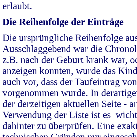
erlaubt.
Die Reihenfolge der Einträge
Die ursprüngliche Reihenfolge au
Ausschlaggebend war die Chronol
z.B. nach der Geburt krank war, od
anzeigen konnten, wurde das Kind
auch vor, dass der Taufeintrag vo
vorgenommen wurde. In derartigen
der derzeitigen aktuellen Seite -
Verwendung der Liste ist es wich
dahinter zu überprüfen. Eine exa
technischen Gründen nur eingesch