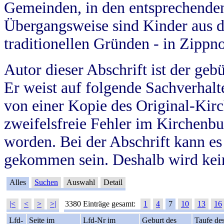
Gemeinden, in den entsprechende
Übergangsweise sind Kinder aus 
traditionellen Gründen - in Zippn
Autor dieser Abschrift ist der geb
Er weist auf folgende Sachverhalte
von einer Kopie des Original-Kirc
zweifelsfreie Fehler im Kirchenbuc
worden. Bei der Abschrift kann e
gekommen sein. Deshalb wird kein
Alles
Suchen
Auswahl
Detail
|<
<
>
>|
3380 Einträge gesamt:
1
4
7
10
13
16
Lfd-
Seite im
Lfd-Nr im
Geburt des
Taufe de