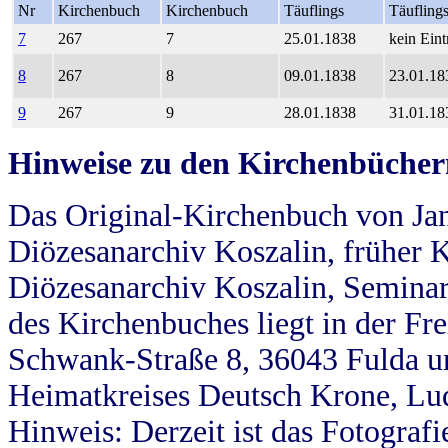
Nr
Kirchenbuch
Kirchenbuch
Täuflings
Täufling
7
267
7
25.01.1838
kein Eint
8
267
8
09.01.1838
23.01.18
9
267
9
28.01.1838
31.01.18
Hinweise zu den Kirchenbücher
Das Original-Kirchenbuch von Jan
Diözesanarchiv Koszalin, früher Kö
Diözesanarchiv Koszalin, Seminar
des Kirchenbuches liegt in der Fr
Schwank-Straße 8, 36043 Fulda u
Heimatkreises Deutsch Krone, Lu
Hinweis: Derzeit ist das Fotograf