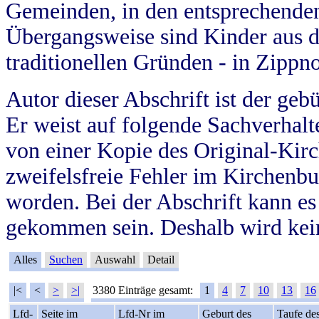
Gemeinden, in den entsprechende
Übergangsweise sind Kinder aus 
traditionellen Gründen - in Zippn
Autor dieser Abschrift ist der geb
Er weist auf folgende Sachverhalte
von einer Kopie des Original-Kirc
zweifelsfreie Fehler im Kirchenbuc
worden. Bei der Abschrift kann e
gekommen sein. Deshalb wird kein
Alles
Suchen
Auswahl
Detail
|<
<
>
>|
3380 Einträge gesamt:
1
4
7
10
13
16
Lfd-
Seite im
Lfd-Nr im
Geburt des
Taufe de