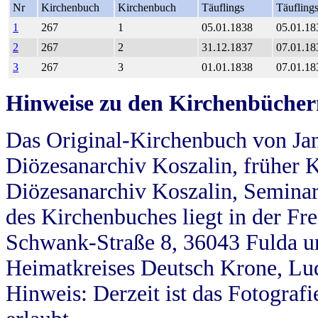
Nr
Kirchenbuch
Kirchenbuch
Täuflings
Täufling
1
267
1
05.01.1838
05.01.18
2
267
2
31.12.1837
07.01.18
3
267
3
01.01.1838
07.01.18
Hinweise zu den Kirchenbücher
Das Original-Kirchenbuch von Jan
Diözesanarchiv Koszalin, früher Kö
Diözesanarchiv Koszalin, Seminar
des Kirchenbuches liegt in der Fr
Schwank-Straße 8, 36043 Fulda u
Heimatkreises Deutsch Krone, Lu
Hinweis: Derzeit ist das Fotograf