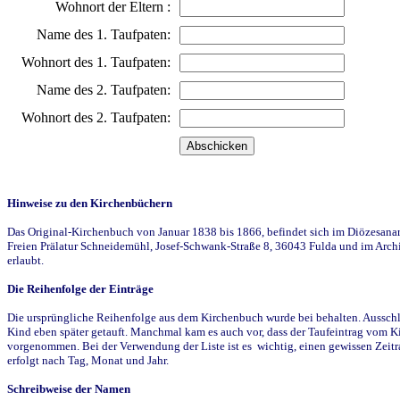
Wohnort der Eltern :
Name des 1. Taufpaten:
Wohnort des 1. Taufpaten:
Name des 2. Taufpaten:
Wohnort des 2. Taufpaten:
Hinweise zu den Kirchenbüchern
Das Original-Kirchenbuch von Januar 1838 bis 1866, befindet sich im Diözesanarch
Freien Prälatur Schneidemühl, Josef-Schwank-Straße 8, 36043 Fulda und im Archi
erlaubt.
Die Reihenfolge der Einträge
Die ursprüngliche Reihenfolge aus dem Kirchenbuch wurde bei behalten. Ausschla
Kind eben später getauft. Manchmal kam es auch vor, dass der Taufeintrag vom Ki
vorgenommen. Bei der Verwendung der Liste ist es wichtig, einen gewissen Zeit
erfolgt nach Tag, Monat und Jahr.
Schreibweise der Namen