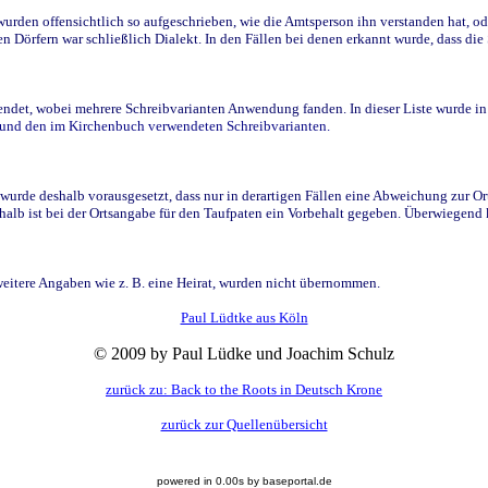
den offensichtlich so aufgeschrieben, wie die Amtsperson ihn verstanden hat, ode
n Dörfern war schließlich Dialekt. In den Fällen bei denen erkannt wurde, dass di
t, wobei mehrere Schreibvarianten Anwendung fanden. In dieser Liste wurde in de
n und den im Kirchenbuch verwendeten Schreibvarianten.
wurde deshalb vorausgesetzt, dass nur in derartigen Fällen eine Abweichung zur O
eshalb ist bei der Ortsangabe für den Taufpaten ein Vorbehalt gegeben. Überwiegen
weitere Angaben wie z. B. eine Heirat, wurden nicht übernommen.
Paul Lüdtke aus Köln
© 2009 by Paul Lüdke und Joachim Schulz
zurück zu: Back to the Roots in Deutsch Krone
zurück zur Quellenübersicht
powered in 0.00s by baseportal.de