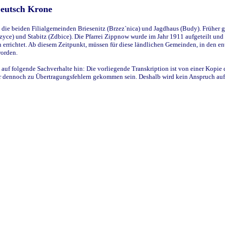
Deutsch Krone
ie beiden Filialgemeinden Briesenitz (Brzez`nica) und Jagdhaus (Budy). Früher g
yce) und Stabitz (Zdbice). Die Pfarrei Zippnow wurde im Jahr 1911 aufgeteilt und e
en errichtet. Ab diesem Zeitpunkt, müssen für diese ländlichen Gemeinden, in den
worden.
 auf folgende Sachverhalte hin: Die vorliegende Transkription ist von einer Kopie 
aber dennoch zu Übertragungsfehlern gekommen sein. Deshalb wird kein Anspruch auf 