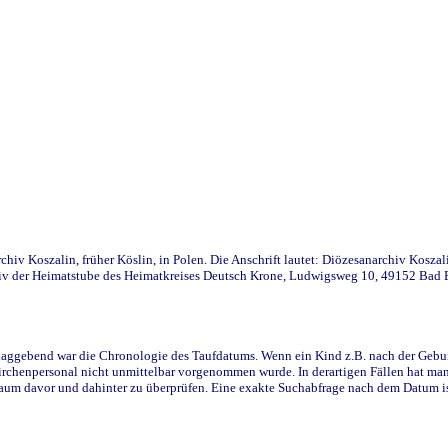
iv Koszalin, früher Köslin, in Polen. Die Anschrift lautet: Diözesanarchiv Koszal
v der Heimatstube des Heimatkreises Deutsch Krone, Ludwigsweg 10, 49152 Bad Ess
ggebend war die Chronologie des Taufdatums. Wenn ein Kind z.B. nach der Geburt 
rchenpersonal nicht unmittelbar vorgenommen wurde. In derartigen Fällen hat man d
raum davor und dahinter zu überprüfen. Eine exakte Suchabfrage nach dem Datum i