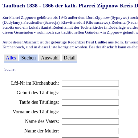
Taufbuch 1838 - 1866 der kath. Pfarrei Zippnow Kreis 
Zur Pfarrei Zippnow gehörten bis 1945 außer dem Dorf Zippnow (Sypnywo) noch d
(Dudylany), Freudenfier (Szwecja), Klawittersdorf (Glowaczewo), Rederitz (Nadarz
Stabitz und ein Lokalvikariat Rederitz mit der Tochterkirche in Doderlage wurd
diesen Gemeinden - wohl noch aus traditionellen Gründen - in Zippnow getauft 
Autor dieser Abschrift ist der gebürtige Rederitzer
Paul Lüdtke
aus Köln. Er weist
Kirchenbuch, sind in dieser Liste korrigiert worden. Bei der Abschrift kann es 
Alles
Suchen
Auswahl
Detail
Suche:
Lfd-Nr im Kirchenbuch:
Geburt des Täuflings:
Taufe des Täuflings:
Vorname des Täuflings:
Name des Vaters:
Name der Mutter: