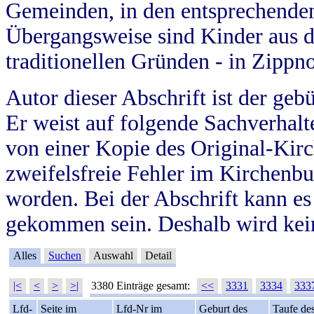
Gemeinden, in den entsprechende
Übergangsweise sind Kinder aus 
traditionellen Gründen - in Zippn
Autor dieser Abschrift ist der geb
Er weist auf folgende Sachverhalte
von einer Kopie des Original-Kirc
zweifelsfreie Fehler im Kirchenbuc
worden. Bei der Abschrift kann e
gekommen sein. Deshalb wird kein
Alles
Suchen
Auswahl
Detail
|<
<
>
>|
3380 Einträge gesamt:
<<
3331
3334
333
Lfd-
Seite im
Lfd-Nr im
Geburt des
Taufe de