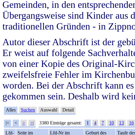
Gemeinden, in den entsprechende
Übergangsweise sind Kinder aus 
traditionellen Gründen - in Zippn
Autor dieser Abschrift ist der geb
Er weist auf folgende Sachverhalte
von einer Kopie des Original-Kirc
zweifelsfreie Fehler im Kirchenbuc
worden. Bei der Abschrift kann e
gekommen sein. Deshalb wird kein
Alles
Suchen
Auswahl
Detail
|<
<
>
>|
3380 Einträge gesamt:
1
4
7
10
13
16
Lfd-
Seite im
Lfd-Nr im
Geburt des
Taufe de