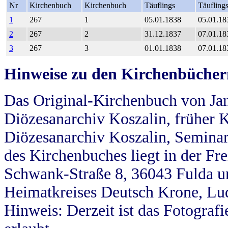
Nr
Kirchenbuch
Kirchenbuch
Täuflings
Täufling
1
267
1
05.01.1838
05.01.18
2
267
2
31.12.1837
07.01.18
3
267
3
01.01.1838
07.01.18
Hinweise zu den Kirchenbücher
Das Original-Kirchenbuch von Jan
Diözesanarchiv Koszalin, früher Kö
Diözesanarchiv Koszalin, Seminar
des Kirchenbuches liegt in der Fr
Schwank-Straße 8, 36043 Fulda u
Heimatkreises Deutsch Krone, Lu
Hinweis: Derzeit ist das Fotograf