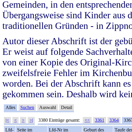
Gemeinden, in den entsprechende
Übergangsweise sind Kinder aus 
traditionellen Gründen - in Zippn
Autor dieser Abschrift ist der geb
Er weist auf folgende Sachverhalte
von einer Kopie des Original-Kirc
zweifelsfreie Fehler im Kirchenbuc
worden. Bei der Abschrift kann e
gekommen sein. Deshalb wird kein
Alles
Suchen
Auswahl
Detail
|<
<
>
>|
3380 Einträge gesamt:
<<
3361
3364
336
Lfd-
Seite im
Lfd-Nr im
Geburt des
Taufe de