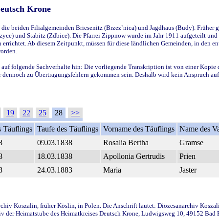
Deutsch Krone
ie beiden Filialgemeinden Briesenitz (Brzez`nica) und Jagdhaus (Budy). Früher g
yce) und Stabitz (Zdbice). Die Pfarrei Zippnow wurde im Jahr 1911 aufgeteilt und e
en errichtet. Ab diesem Zeitpunkt, müssen für diese ländlichen Gemeinden, in den
worden.
 auf folgende Sachverhalte hin: Die vorliegende Transkription ist von einer Kopie 
aber dennoch zu Übertragungsfehlern gekommen sein. Deshalb wird kein Anspruch auf 
19
22
25
28
>>
 Täuflings
Taufe des Täuflings
Vorname des Täuflings
Name des Va
8
09.03.1838
Rosalia Bertha
Gramse
8
18.03.1838
Apollonia Gertrudis
Prien
8
24.03.1883
Maria
Jaster
iv Koszalin, früher Köslin, in Polen. Die Anschrift lautet: Diözesanarchiv Koszal
v der Heimatstube des Heimatkreises Deutsch Krone, Ludwigsweg 10, 49152 Bad Ess