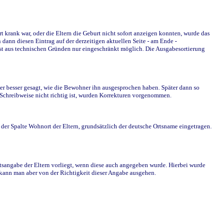
krank war, oder die Eltern die Geburt nicht sofort anzeigen konnten, wurde das
ann diesen Eintrag auf der derzeitigen aktuellen Seite - am Ende -
st aus technischen Gründen nur eingeschränkt möglich. Die Ausgabesortierung
r besser gesagt, wie die Bewohner ihn ausgesprochen haben. Später dann so
e Schreibweise nicht richtig ist, wurden Korrekturen vorgenommen.
r Spalte Wohnort der Eltern, grundsätzlich der deutsche Ortsname eingetragen.
rtsangabe der Eltern vorliegt, wenn diese auch angegeben wurde. Hierbei wurde
d kann man aber von der Richtigkeit dieser Angabe ausgehen.