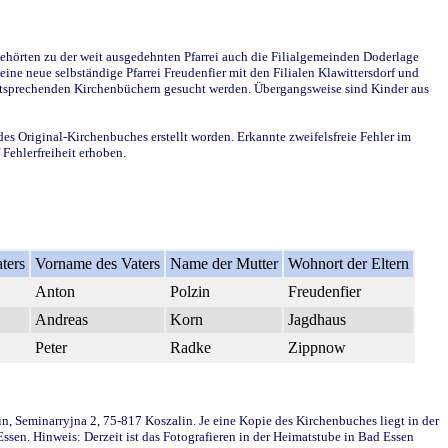
ehörten zu der weit ausgedehnten Pfarrei auch die Filialgemeinden Doderlage
ine neue selbständige Pfarrei Freudenfier mit den Filialen Klawittersdorf und
 entsprechenden Kirchenbüchern gesucht werden. Übergangsweise sind Kinder aus
des Original-Kirchenbuches erstellt worden. Erkannte zweifelsfreie Fehler im
Fehlerfreiheit erhoben.
ters
Vorname des Vaters
Name der Mutter
Wohnort der Eltern
Anton
Polzin
Freudenfier
Andreas
Korn
Jagdhaus
Peter
Radke
Zippnow
in, Seminarryjna 2, 75-817 Koszalin. Je eine Kopie des Kirchenbuches liegt in der
en. Hinweis: Derzeit ist das Fotografieren in der Heimatstube in Bad Essen