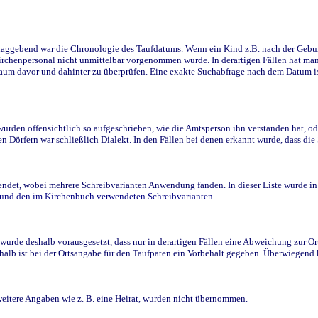
ggebend war die Chronologie des Taufdatums. Wenn ein Kind z.B. nach der Geburt 
rchenpersonal nicht unmittelbar vorgenommen wurde. In derartigen Fällen hat man d
raum davor und dahinter zu überprüfen. Eine exakte Suchabfrage nach dem Datum i
den offensichtlich so aufgeschrieben, wie die Amtsperson ihn verstanden hat, ode
n Dörfern war schließlich Dialekt. In den Fällen bei denen erkannt wurde, dass di
t, wobei mehrere Schreibvarianten Anwendung fanden. In dieser Liste wurde in de
n und den im Kirchenbuch verwendeten Schreibvarianten.
wurde deshalb vorausgesetzt, dass nur in derartigen Fällen eine Abweichung zur O
eshalb ist bei der Ortsangabe für den Taufpaten ein Vorbehalt gegeben. Überwiegen
weitere Angaben wie z. B. eine Heirat, wurden nicht übernommen.