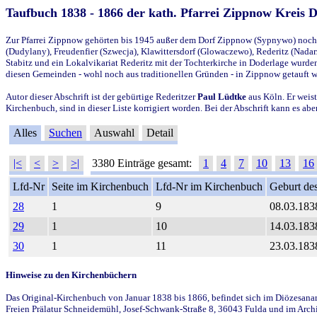
Taufbuch 1838 - 1866 der kath. Pfarrei Zippnow Kreis 
Zur Pfarrei Zippnow gehörten bis 1945 außer dem Dorf Zippnow (Sypnywo) noch d
(Dudylany), Freudenfier (Szwecja), Klawittersdorf (Glowaczewo), Rederitz (Nadarz
Stabitz und ein Lokalvikariat Rederitz mit der Tochterkirche in Doderlage wurd
diesen Gemeinden - wohl noch aus traditionellen Gründen - in Zippnow getauft 
Autor dieser Abschrift ist der gebürtige Rederitzer
Paul Lüdtke
aus Köln. Er weist
Kirchenbuch, sind in dieser Liste korrigiert worden. Bei der Abschrift kann es 
Alles
Suchen
Auswahl
Detail
|<
<
>
>|
3380 Einträge gesamt:
1
4
7
10
13
16
Lfd-Nr
Seite im Kirchenbuch
Lfd-Nr im Kirchenbuch
Geburt des
28
1
9
08.03.183
29
1
10
14.03.183
30
1
11
23.03.183
Hinweise zu den Kirchenbüchern
Das Original-Kirchenbuch von Januar 1838 bis 1866, befindet sich im Diözesanarch
Freien Prälatur Schneidemühl, Josef-Schwank-Straße 8, 36043 Fulda und im Archi