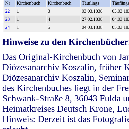
Nr
Kirchenbuch
Kirchenbuch
Täuflings
Täufling
22
1
3
03.03.1838
03.03.18
23
1
4
27.02.1838
04.03.18
24
1
5
04.03.1838
05.03.18
Hinweise zu den Kirchenbücher
Das Original-Kirchenbuch von Jan
Diözesanarchiv Koszalin, früher Kö
Diözesanarchiv Koszalin, Seminar
des Kirchenbuches liegt in der Fr
Schwank-Straße 8, 36043 Fulda u
Heimatkreises Deutsch Krone, Lu
Hinweis: Derzeit ist das Fotograf