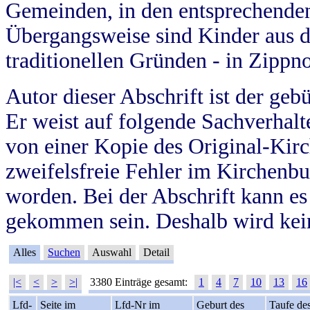
Gemeinden, in den entsprechende
Übergangsweise sind Kinder aus 
traditionellen Gründen - in Zippn
Autor dieser Abschrift ist der geb
Er weist auf folgende Sachverhalte
von einer Kopie des Original-Kirc
zweifelsfreie Fehler im Kirchenbuc
worden. Bei der Abschrift kann e
gekommen sein. Deshalb wird kein
Alles
Suchen
Auswahl
Detail
|<
<
>
>|
3380 Einträge gesamt:
1
4
7
10
13
16
Lfd-
Seite im
Lfd-Nr im
Geburt des
Taufe de