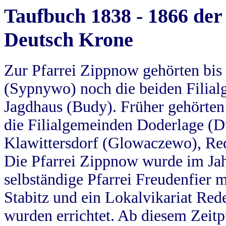
Taufbuch 1838 - 1866 der
Deutsch Krone
Zur Pfarrei Zippnow gehörten bi
(Sypnywo) noch die beiden Filial
Jagdhaus (Budy). Früher gehörten 
die Filialgemeinden Doderlage (D
Klawittersdorf (Glowaczewo), Red
Die Pfarrei Zippnow wurde im Jah
selbständige Pfarrei Freudenfier m
Stabitz und ein Lokalvikariat Red
wurden errichtet. Ab diesem Zeitp