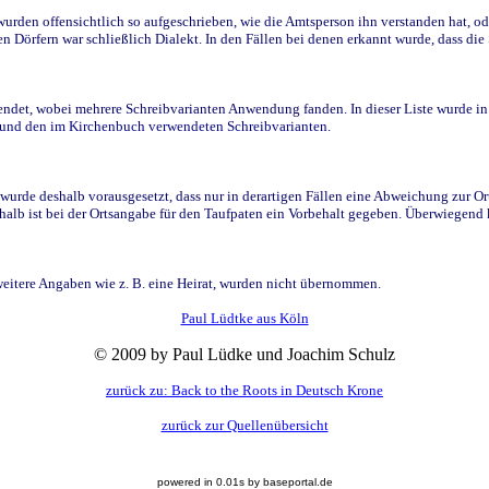
den offensichtlich so aufgeschrieben, wie die Amtsperson ihn verstanden hat, ode
n Dörfern war schließlich Dialekt. In den Fällen bei denen erkannt wurde, dass di
t, wobei mehrere Schreibvarianten Anwendung fanden. In dieser Liste wurde in de
n und den im Kirchenbuch verwendeten Schreibvarianten.
wurde deshalb vorausgesetzt, dass nur in derartigen Fällen eine Abweichung zur O
eshalb ist bei der Ortsangabe für den Taufpaten ein Vorbehalt gegeben. Überwiegen
weitere Angaben wie z. B. eine Heirat, wurden nicht übernommen.
Paul Lüdtke aus Köln
© 2009 by Paul Lüdke und Joachim Schulz
zurück zu: Back to the Roots in Deutsch Krone
zurück zur Quellenübersicht
powered in 0.01s by baseportal.de