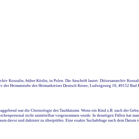
iv Koszalin, früher Köslin, in Polen. Die Anschrift lautet: Diözesanarchiv Koszal
v der Heimatstube des Heimatkreises Deutsch Krone, Ludwigsweg 10, 49152 Bad Ess
ggebend war die Chronologie des Taufdatums. Wenn ein Kind z.B. nach der Geburt 
rchenpersonal nicht unmittelbar vorgenommen wurde. In derartigen Fällen hat man d
raum davor und dahinter zu überprüfen. Eine exakte Suchabfrage nach dem Datum i