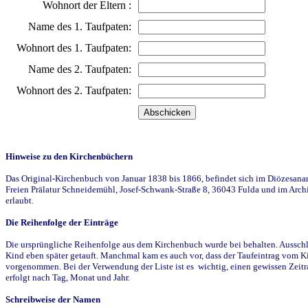
Wohnort der Eltern :
Name des 1. Taufpaten:
Wohnort des 1. Taufpaten:
Name des 2. Taufpaten:
Wohnort des 2. Taufpaten:
Hinweise zu den Kirchenbüchern
Das Original-Kirchenbuch von Januar 1838 bis 1866, befindet sich im Diözesanarch
Freien Prälatur Schneidemühl, Josef-Schwank-Straße 8, 36043 Fulda und im Archi
erlaubt.
Die Reihenfolge der Einträge
Die ursprüngliche Reihenfolge aus dem Kirchenbuch wurde bei behalten. Ausschla
Kind eben später getauft. Manchmal kam es auch vor, dass der Taufeintrag vom Ki
vorgenommen. Bei der Verwendung der Liste ist es wichtig, einen gewissen Zeit
erfolgt nach Tag, Monat und Jahr.
Schreibweise der Namen