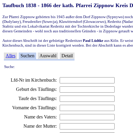
Taufbuch 1838 - 1866 der kath. Pfarrei Zippnow Kreis 
Zur Pfarrei Zippnow gehörten bis 1945 außer dem Dorf Zippnow (Sypnywo) noch d
(Dudylany), Freudenfier (Szwecja), Klawittersdorf (Glowaczewo), Rederitz (Nadarz
Stabitz und ein Lokalvikariat Rederitz mit der Tochterkirche in Doderlage wurd
diesen Gemeinden - wohl noch aus traditionellen Gründen - in Zippnow getauft 
Autor dieser Abschrift ist der gebürtige Rederitzer
Paul Lüdtke
aus Köln. Er weist
Kirchenbuch, sind in dieser Liste korrigiert worden. Bei der Abschrift kann es 
Alles
Suchen
Auswahl
Detail
Suche:
Lfd-Nr im Kirchenbuch:
Geburt des Täuflings:
Taufe des Täuflings:
Vorname des Täuflings:
Name des Vaters:
Name der Mutter: