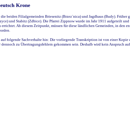
Deutsch Krone
ie beiden Filialgemeinden Briesenitz (Brzez`nica) und Jagdhaus (Budy). Früher g
yce) und Stabitz (Zdbice). Die Pfarrei Zippnow wurde im Jahr 1911 aufgeteilt und e
en errichtet. Ab diesem Zeitpunkt, müssen für diese ländlichen Gemeinden, in den
worden.
 auf folgende Sachverhalte hin: Die vorliegende Transkription ist von einer Kopie 
aber dennoch zu Übertragungsfehlern gekommen sein. Deshalb wird kein Anspruch auf 