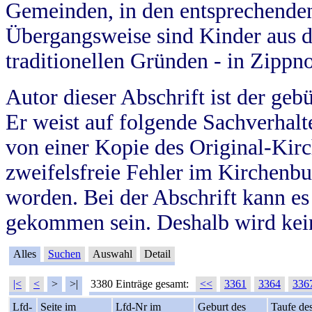
Gemeinden, in den entsprechende
Übergangsweise sind Kinder aus 
traditionellen Gründen - in Zippn
Autor dieser Abschrift ist der geb
Er weist auf folgende Sachverhalte
von einer Kopie des Original-Kirc
zweifelsfreie Fehler im Kirchenbuc
worden. Bei der Abschrift kann e
gekommen sein. Deshalb wird kein
Alles
Suchen
Auswahl
Detail
|<
<
>
>|
3380 Einträge gesamt:
<<
3361
3364
336
Lfd-
Seite im
Lfd-Nr im
Geburt des
Taufe de