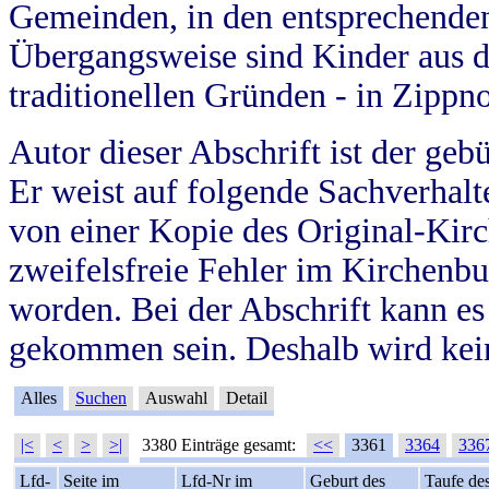
Gemeinden, in den entsprechende
Übergangsweise sind Kinder aus 
traditionellen Gründen - in Zippn
Autor dieser Abschrift ist der geb
Er weist auf folgende Sachverhalte
von einer Kopie des Original-Kirc
zweifelsfreie Fehler im Kirchenbuc
worden. Bei der Abschrift kann e
gekommen sein. Deshalb wird kein
Alles
Suchen
Auswahl
Detail
|<
<
>
>|
3380 Einträge gesamt:
<<
3361
3364
336
Lfd-
Seite im
Lfd-Nr im
Geburt des
Taufe de