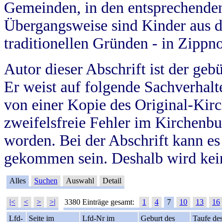
Gemeinden, in den entsprechende
Übergangsweise sind Kinder aus 
traditionellen Gründen - in Zippn
Autor dieser Abschrift ist der geb
Er weist auf folgende Sachverhalte
von einer Kopie des Original-Kirc
zweifelsfreie Fehler im Kirchenbuc
worden. Bei der Abschrift kann e
gekommen sein. Deshalb wird kein
Alles
Suchen
Auswahl
Detail
|<
<
>
>|
3380 Einträge gesamt:
1
4
7
10
13
16
Lfd-
Seite im
Lfd-Nr im
Geburt des
Taufe de