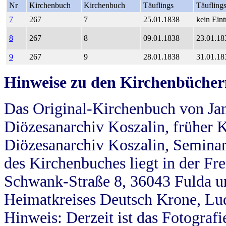
Nr
Kirchenbuch
Kirchenbuch
Täuflings
Täufling
7
267
7
25.01.1838
kein Eint
8
267
8
09.01.1838
23.01.18
9
267
9
28.01.1838
31.01.18
Hinweise zu den Kirchenbücher
Das Original-Kirchenbuch von Jan
Diözesanarchiv Koszalin, früher Kö
Diözesanarchiv Koszalin, Seminar
des Kirchenbuches liegt in der Fr
Schwank-Straße 8, 36043 Fulda u
Heimatkreises Deutsch Krone, Lu
Hinweis: Derzeit ist das Fotograf