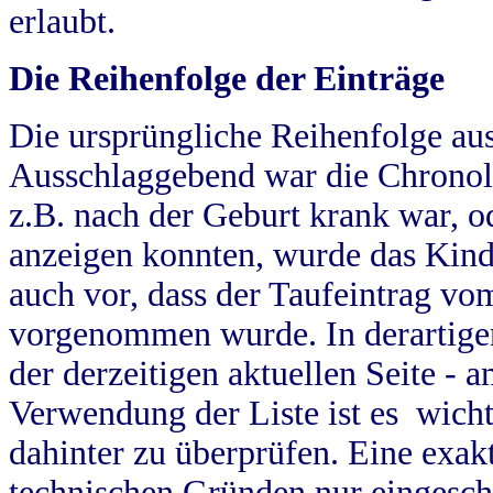
erlaubt.
Die Reihenfolge der Einträge
Die ursprüngliche Reihenfolge au
Ausschlaggebend war die Chronol
z.B. nach der Geburt krank war, od
anzeigen konnten, wurde das Kind
auch vor, dass der Taufeintrag vo
vorgenommen wurde. In derartigen
der derzeitigen aktuellen Seite -
Verwendung der Liste ist es wich
dahinter zu überprüfen. Eine exa
technischen Gründen nur eingesch