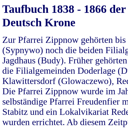
Taufbuch 1838 - 1866 der
Deutsch Krone
Zur Pfarrei Zippnow gehörten bi
(Sypnywo) noch die beiden Filial
Jagdhaus (Budy). Früher gehörten 
die Filialgemeinden Doderlage (D
Klawittersdorf (Glowaczewo), Red
Die Pfarrei Zippnow wurde im Jah
selbständige Pfarrei Freudenfier m
Stabitz und ein Lokalvikariat Red
wurden errichtet. Ab diesem Zeitp