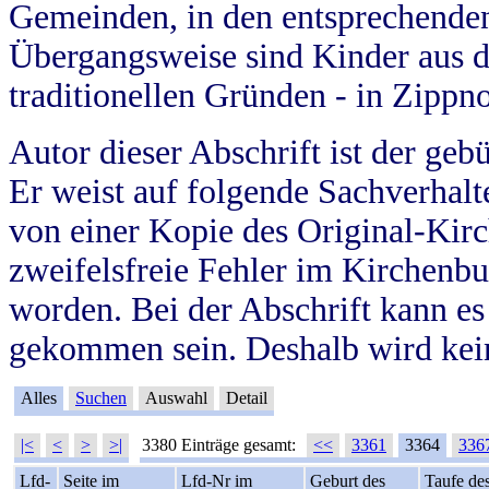
Gemeinden, in den entsprechende
Übergangsweise sind Kinder aus 
traditionellen Gründen - in Zippn
Autor dieser Abschrift ist der geb
Er weist auf folgende Sachverhalte
von einer Kopie des Original-Kirc
zweifelsfreie Fehler im Kirchenbuc
worden. Bei der Abschrift kann e
gekommen sein. Deshalb wird kein
Alles
Suchen
Auswahl
Detail
|<
<
>
>|
3380 Einträge gesamt:
<<
3361
3364
336
Lfd-
Seite im
Lfd-Nr im
Geburt des
Taufe de