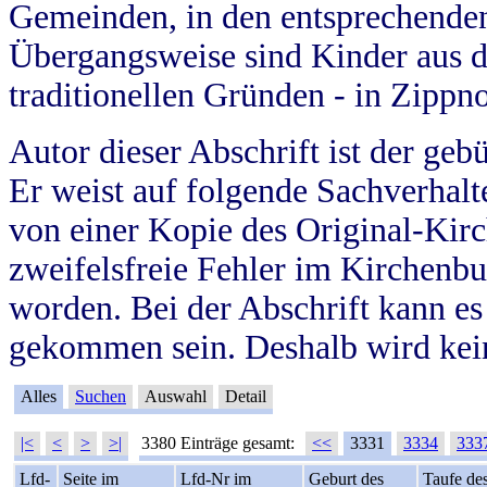
Gemeinden, in den entsprechende
Übergangsweise sind Kinder aus 
traditionellen Gründen - in Zippn
Autor dieser Abschrift ist der geb
Er weist auf folgende Sachverhalte
von einer Kopie des Original-Kirc
zweifelsfreie Fehler im Kirchenbuc
worden. Bei der Abschrift kann e
gekommen sein. Deshalb wird kein
Alles
Suchen
Auswahl
Detail
|<
<
>
>|
3380 Einträge gesamt:
<<
3331
3334
333
Lfd-
Seite im
Lfd-Nr im
Geburt des
Taufe de