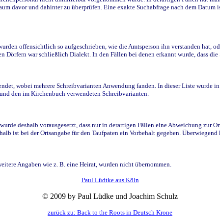
raum davor und dahinter zu überprüfen. Eine exakte Suchabfrage nach dem Datum i
den offensichtlich so aufgeschrieben, wie die Amtsperson ihn verstanden hat, ode
n Dörfern war schließlich Dialekt. In den Fällen bei denen erkannt wurde, dass di
t, wobei mehrere Schreibvarianten Anwendung fanden. In dieser Liste wurde in de
n und den im Kirchenbuch verwendeten Schreibvarianten.
wurde deshalb vorausgesetzt, dass nur in derartigen Fällen eine Abweichung zur O
eshalb ist bei der Ortsangabe für den Taufpaten ein Vorbehalt gegeben. Überwiegen
weitere Angaben wie z. B. eine Heirat, wurden nicht übernommen.
Paul Lüdtke aus Köln
© 2009 by Paul Lüdke und Joachim Schulz
zurück zu: Back to the Roots in Deutsch Krone