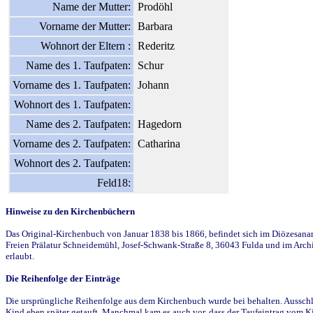
Name der Mutter:
Prodöhl
Vorname der Mutter:
Barbara
Wohnort der Eltern :
Rederitz
Name des 1. Taufpaten:
Schur
Vorname des 1. Taufpaten:
Johann
Wohnort des 1. Taufpaten:
Name des 2. Taufpaten:
Hagedorn
Vorname des 2. Taufpaten:
Catharina
Wohnort des 2. Taufpaten:
Feld18:
Hinweise zu den Kirchenbüchern
Das Original-Kirchenbuch von Januar 1838 bis 1866, befindet sich im Diözesanarch
Freien Prälatur Schneidemühl, Josef-Schwank-Straße 8, 36043 Fulda und im Archi
erlaubt.
Die Reihenfolge der Einträge
Die ursprüngliche Reihenfolge aus dem Kirchenbuch wurde bei behalten. Ausschla
Kind eben später getauft. Manchmal kam es auch vor, dass der Taufeintrag vom Ki