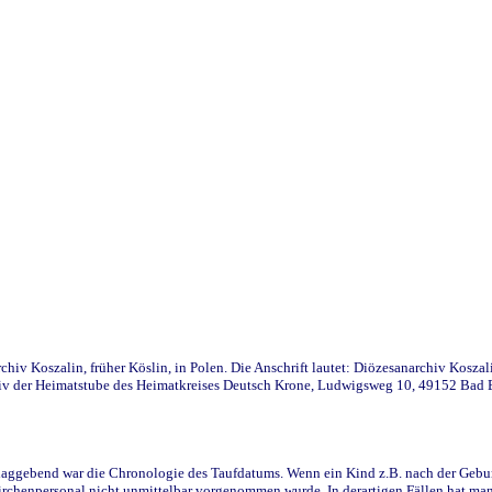
iv Koszalin, früher Köslin, in Polen. Die Anschrift lautet: Diözesanarchiv Koszal
v der Heimatstube des Heimatkreises Deutsch Krone, Ludwigsweg 10, 49152 Bad Ess
ggebend war die Chronologie des Taufdatums. Wenn ein Kind z.B. nach der Geburt 
rchenpersonal nicht unmittelbar vorgenommen wurde. In derartigen Fällen hat man d