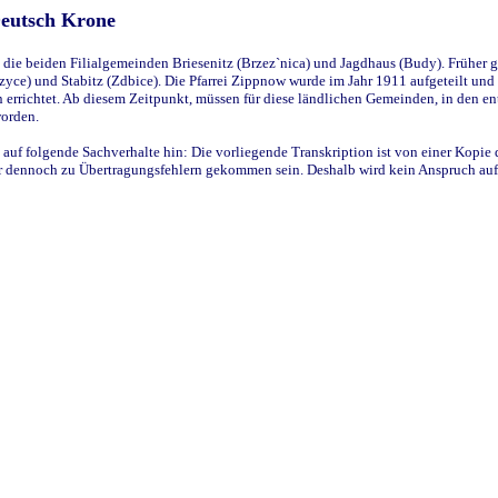
Deutsch Krone
ie beiden Filialgemeinden Briesenitz (Brzez`nica) und Jagdhaus (Budy). Früher g
yce) und Stabitz (Zdbice). Die Pfarrei Zippnow wurde im Jahr 1911 aufgeteilt und e
en errichtet. Ab diesem Zeitpunkt, müssen für diese ländlichen Gemeinden, in den
worden.
 auf folgende Sachverhalte hin: Die vorliegende Transkription ist von einer Kopie 
aber dennoch zu Übertragungsfehlern gekommen sein. Deshalb wird kein Anspruch auf 