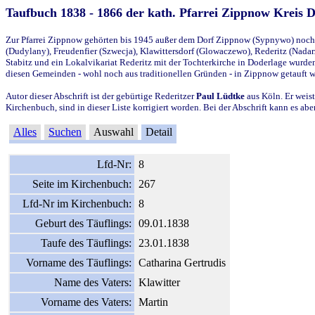
Taufbuch 1838 - 1866 der kath. Pfarrei Zippnow Kreis 
Zur Pfarrei Zippnow gehörten bis 1945 außer dem Dorf Zippnow (Sypnywo) noch d
(Dudylany), Freudenfier (Szwecja), Klawittersdorf (Glowaczewo), Rederitz (Nadarz
Stabitz und ein Lokalvikariat Rederitz mit der Tochterkirche in Doderlage wurd
diesen Gemeinden - wohl noch aus traditionellen Gründen - in Zippnow getauft 
Autor dieser Abschrift ist der gebürtige Rederitzer
Paul Lüdtke
aus Köln. Er weist
Kirchenbuch, sind in dieser Liste korrigiert worden. Bei der Abschrift kann es 
Alles
Suchen
Auswahl
Detail
Lfd-Nr:
8
Seite im Kirchenbuch:
267
Lfd-Nr im Kirchenbuch:
8
Geburt des Täuflings:
09.01.1838
Taufe des Täuflings:
23.01.1838
Vorname des Täuflings:
Catharina Gertrudis
Name des Vaters:
Klawitter
Vorname des Vaters:
Martin