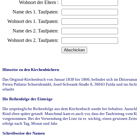
Wohnort der Eltern :
Name des 1. Taufpaten:
Wohnort des 1. Taufpaten:
Name des 2. Taufpaten:
Wohnort des 2. Taufpaten:
Hinweise zu den Kirchenbüchern
Das Original-Kirchenbuch von Januar 1838 bis 1866, befindet sich im Diözesanarch
Freien Prälatur Schneidemühl, Josef-Schwank-Straße 8, 36043 Fulda und im Archi
erlaubt.
Die Reihenfolge der Einträge
Die ursprüngliche Reihenfolge aus dem Kirchenbuch wurde bei behalten. Ausschla
Kind eben später getauft. Manchmal kam es auch vor, dass der Taufeintrag vom Ki
vorgenommen. Bei der Verwendung der Liste ist es wichtig, einen gewissen Zeit
erfolgt nach Tag, Monat und Jahr.
Schreibweise der Namen