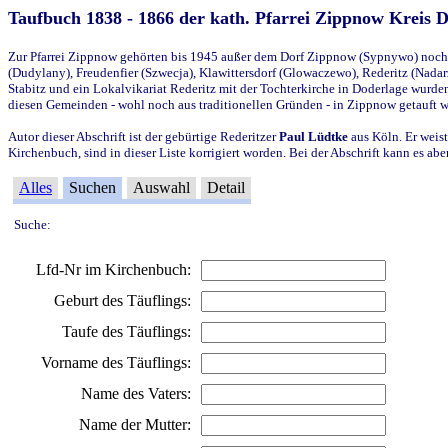
Taufbuch 1838 - 1866 der kath. Pfarrei Zippnow Kreis 
Zur Pfarrei Zippnow gehörten bis 1945 außer dem Dorf Zippnow (Sypnywo) noch d
(Dudylany), Freudenfier (Szwecja), Klawittersdorf (Glowaczewo), Rederitz (Nadarz
Stabitz und ein Lokalvikariat Rederitz mit der Tochterkirche in Doderlage wurd
diesen Gemeinden - wohl noch aus traditionellen Gründen - in Zippnow getauft 
Autor dieser Abschrift ist der gebürtige Rederitzer
Paul Lüdtke
aus Köln. Er weist
Kirchenbuch, sind in dieser Liste korrigiert worden. Bei der Abschrift kann es 
Alles
Suchen
Auswahl
Detail
Suche:
Lfd-Nr im Kirchenbuch:
Geburt des Täuflings:
Taufe des Täuflings:
Vorname des Täuflings:
Name des Vaters:
Name der Mutter: