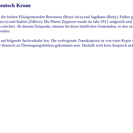
Deutsch Krone
ie beiden Filialgemeinden Briesenitz (Brzez`nica) und Jagdhaus (Budy). Früher g
yce) und Stabitz (Zdbice). Die Pfarrei Zippnow wurde im Jahr 1911 aufgeteilt und e
en errichtet. Ab diesem Zeitpunkt, müssen für diese ländlichen Gemeinden, in den
worden.
 auf folgende Sachverhalte hin: Die vorliegende Transkription ist von einer Kopie 
aber dennoch zu Übertragungsfehlern gekommen sein. Deshalb wird kein Anspruch auf 