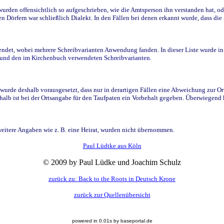
den offensichtlich so aufgeschrieben, wie die Amtsperson ihn verstanden hat, ode
n Dörfern war schließlich Dialekt. In den Fällen bei denen erkannt wurde, dass di
t, wobei mehrere Schreibvarianten Anwendung fanden. In dieser Liste wurde in de
n und den im Kirchenbuch verwendeten Schreibvarianten.
wurde deshalb vorausgesetzt, dass nur in derartigen Fällen eine Abweichung zur O
eshalb ist bei der Ortsangabe für den Taufpaten ein Vorbehalt gegeben. Überwiegen
weitere Angaben wie z. B. eine Heirat, wurden nicht übernommen.
Paul Lüdtke aus Köln
© 2009 by Paul Lüdke und Joachim Schulz
zurück zu: Back to the Roots in Deutsch Krone
zurück zur Quellenübersicht
powered in 0.01s by baseportal.de