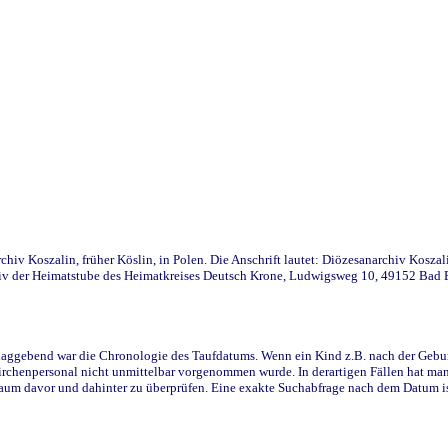
iv Koszalin, früher Köslin, in Polen. Die Anschrift lautet: Diözesanarchiv Koszal
v der Heimatstube des Heimatkreises Deutsch Krone, Ludwigsweg 10, 49152 Bad Ess
ggebend war die Chronologie des Taufdatums. Wenn ein Kind z.B. nach der Geburt 
rchenpersonal nicht unmittelbar vorgenommen wurde. In derartigen Fällen hat man d
raum davor und dahinter zu überprüfen. Eine exakte Suchabfrage nach dem Datum i