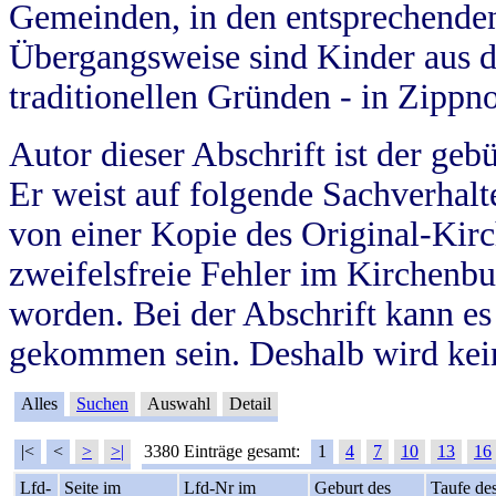
Gemeinden, in den entsprechende
Übergangsweise sind Kinder aus 
traditionellen Gründen - in Zippn
Autor dieser Abschrift ist der geb
Er weist auf folgende Sachverhalte
von einer Kopie des Original-Kirc
zweifelsfreie Fehler im Kirchenbuc
worden. Bei der Abschrift kann e
gekommen sein. Deshalb wird kein
Alles
Suchen
Auswahl
Detail
|<
<
>
>|
3380 Einträge gesamt:
1
4
7
10
13
16
Lfd-
Seite im
Lfd-Nr im
Geburt des
Taufe de