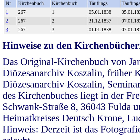
Nr
Kirchenbuch
Kirchenbuch
Täuflings
Täufling
1
267
1
05.01.1838
05.01.18
2
267
2
31.12.1837
07.01.18
3
267
3
01.01.1838
07.01.18
Hinweise zu den Kirchenbücher
Das Original-Kirchenbuch von Jan
Diözesanarchiv Koszalin, früher Kö
Diözesanarchiv Koszalin, Seminar
des Kirchenbuches liegt in der Fr
Schwank-Straße 8, 36043 Fulda u
Heimatkreises Deutsch Krone, Lu
Hinweis: Derzeit ist das Fotograf