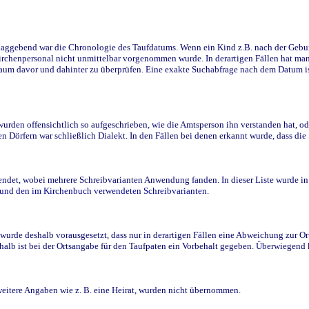
ggebend war die Chronologie des Taufdatums. Wenn ein Kind z.B. nach der Geburt 
rchenpersonal nicht unmittelbar vorgenommen wurde. In derartigen Fällen hat man d
raum davor und dahinter zu überprüfen. Eine exakte Suchabfrage nach dem Datum i
den offensichtlich so aufgeschrieben, wie die Amtsperson ihn verstanden hat, ode
n Dörfern war schließlich Dialekt. In den Fällen bei denen erkannt wurde, dass di
t, wobei mehrere Schreibvarianten Anwendung fanden. In dieser Liste wurde in de
n und den im Kirchenbuch verwendeten Schreibvarianten.
wurde deshalb vorausgesetzt, dass nur in derartigen Fällen eine Abweichung zur O
eshalb ist bei der Ortsangabe für den Taufpaten ein Vorbehalt gegeben. Überwiegen
weitere Angaben wie z. B. eine Heirat, wurden nicht übernommen.