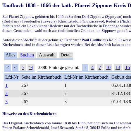
Taufbuch 1838 - 1866 der kath. Pfarrei Zippnow Kreis 
Zur Pfarrei Zippnow gehörten bis 1945 außer dem Dorf Zippnow (Sypnywo) noch d
(Dudylany), Freudenfier (Szwecja), Klawittersdorf (Glowaczewo), Rederitz (Nadarz
Stabitz und ein Lokalvikariat Rederitz mit der Tochterkirche in Doderlage wurd
diesen Gemeinden - wohl noch aus traditionellen Gründen - in Zippnow getauft 
Autor dieser Abschrift ist der gebürtige Rederitzer
Paul Lüdtke
aus Köln. Er weist
Kirchenbuch, sind in dieser Liste korrigiert worden. Bei der Abschrift kann es 
Alles
Suchen
Auswahl
Detail
|<
<
>
>|
3380 Einträge gesamt:
1
4
7
10
13
16
Lfd-Nr
Seite im Kirchenbuch
Lfd-Nr im Kirchenbuch
Geburt des
1
267
1
05.01.183
2
267
2
31.12.183
3
267
3
01.01.183
Hinweise zu den Kirchenbüchern
Das Original-Kirchenbuch von Januar 1838 bis 1866, befindet sich im Diözesanarch
Freien Prälatur Schneidemühl, Josef-Schwank-Straße 8, 36043 Fulda und im Archi