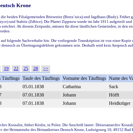
Deutsch Krone
ie beiden Filialgemeinden Briesenitz (Brzez`nica) und Jagdhaus (Budy). Früher g
yce) und Stabitz (Zdbice). Die Pfarrei Zippnow wurde im Jahr 1911 aufgeteilt und e
en errichtet. Ab diesem Zeitpunkt, müssen für diese ländlichen Gemeinden, in den
worden.
 auf folgende Sachverhalte hin: Die vorliegende Transkription ist von einer Kopie 
aber dennoch zu Übertragungsfehlern gekommen sein. Deshalb wird kein Anspruch auf 
19
22
25
28
>>
 Täuflings
Taufe des Täuflings
Vorname des Täuflings
Name des Va
8
05.01.1838
Catharina
Sack
7
07.01.1838
Johann
Höfft
8
07.01.1838
Johann
Heidkrüger
iv Koszalin, früher Köslin, in Polen. Die Anschrift lautet: Diözesanarchiv Koszal
v der Heimatstube des Heimatkreises Deutsch Krone, Ludwigsweg 10, 49152 Bad Ess