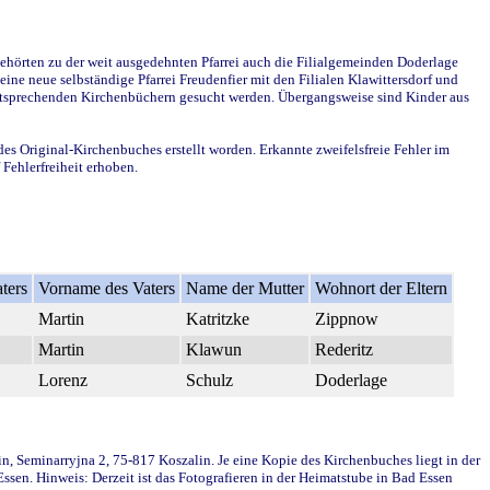
ehörten zu der weit ausgedehnten Pfarrei auch die Filialgemeinden Doderlage
ine neue selbständige Pfarrei Freudenfier mit den Filialen Klawittersdorf und
 entsprechenden Kirchenbüchern gesucht werden. Übergangsweise sind Kinder aus
des Original-Kirchenbuches erstellt worden. Erkannte zweifelsfreie Fehler im
Fehlerfreiheit erhoben.
ters
Vorname des Vaters
Name der Mutter
Wohnort der Eltern
Martin
Katritzke
Zippnow
Martin
Klawun
Rederitz
Lorenz
Schulz
Doderlage
in, Seminarryjna 2, 75-817 Koszalin. Je eine Kopie des Kirchenbuches liegt in der
en. Hinweis: Derzeit ist das Fotografieren in der Heimatstube in Bad Essen