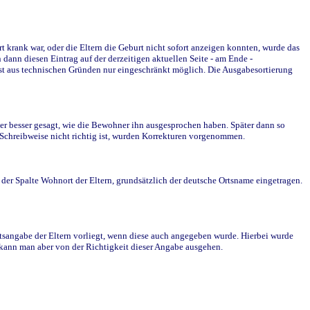
krank war, oder die Eltern die Geburt nicht sofort anzeigen konnten, wurde das
ann diesen Eintrag auf der derzeitigen aktuellen Seite - am Ende -
st aus technischen Gründen nur eingeschränkt möglich. Die Ausgabesortierung
r besser gesagt, wie die Bewohner ihn ausgesprochen haben. Später dann so
e Schreibweise nicht richtig ist, wurden Korrekturen vorgenommen.
r Spalte Wohnort der Eltern, grundsätzlich der deutsche Ortsname eingetragen.
rtsangabe der Eltern vorliegt, wenn diese auch angegeben wurde. Hierbei wurde
d kann man aber von der Richtigkeit dieser Angabe ausgehen.